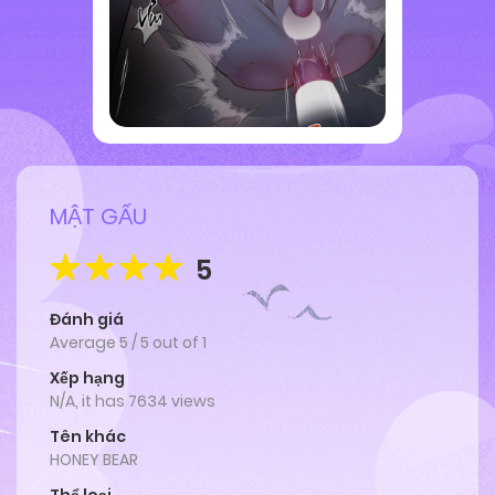
MẬT GẤU
5
Đánh giá
Average
5
/
5
out of
1
Xếp hạng
N/A, it has 7634 views
Tên khác
HONEY BEAR