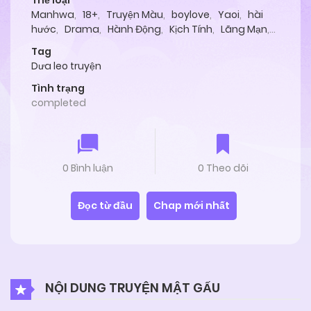
Thể loại
Manhwa
,
18+
,
Truyện Màu
,
boylove
,
Yaoi
,
hài
hước
,
Drama
,
Hành Động
,
Kịch Tính
,
Lãng Mạn
,
Tình Cảm
,
Manga
Tag
Dưa leo truyện
Tình trạng
completed
0 Bình luận
0 Theo dõi
Đọc từ đầu
Chap mới nhất
NỘI DUNG TRUYỆN MẬT GẤU