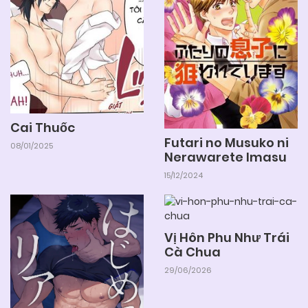
26/06/2026
Chapter 58
26/06/2026
Chapter 57
Cai Thuốc
26/06/2026
Chapter 56
Futari no Musuko ni
08/01/2025
Nerawarete Imasu
15/12/2024
26/06/2026
Chapter 55
26/06/2026
Chapter 54
Vị Hôn Phu Như Trái
Cà Chua
29/06/2026
26/06/2026
Chapter 53