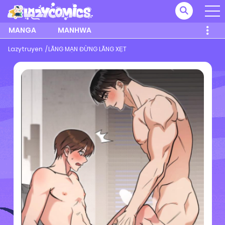
MANGA
MANHWA
Lazytruyen
LÃNG MẠN ĐỪNG LÃNG XẸT