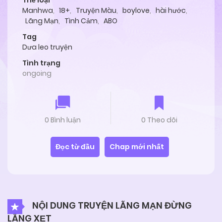
Thể loại
Manhwa
,
18+
,
Truyện Màu
,
boylove
,
hài hước
,
Lãng Mạn
,
Tình Cảm
,
ABO
Tag
Dưa leo truyện
Tình trạng
ongoing
0 Bình luận
0 Theo dõi
Đọc từ đầu
Chap mới nhất
NỘI DUNG TRUYỆN LÃNG MẠN ĐỪNG
LÃNG XẸT