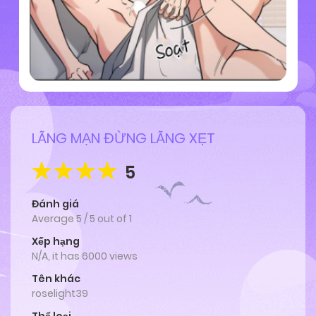
LÃNG MẠN ĐỪNG LÃNG XẸT
5
Đánh giá
Average
5
/
5
out of
1
Xếp hạng
N/A, it has 6000 views
Tên khác
roselight39