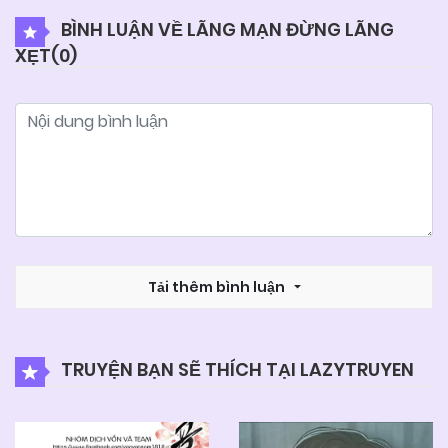
BÌNH LUẬN VỀ LÃNG MẠN ĐỪNG LÃNG
XẸT(
0
)
05/06/2025
Chapter 41
05/06/2025
Chapter 40
05/06/2025
Chapter 39
05/06/2025
Chapter 38
Tải thêm bình luận
05/06/2025
Chapter 37
TRUYỆN BẠN SẼ THÍCH TẠI LAZYTRUYEN
05/06/2025
Chapter 36