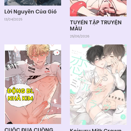
Lời Nguyền Của Gió
13/04/2025
TUYỂN TẬP TRUYỆN
MÀU
25/06/2026
CUỘC ĐUA CUỒNG
Koisuru Milk Crown