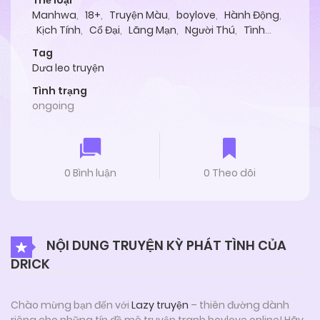
Thể loại
Manhwa
,
18+
,
Truyện Màu
,
boylove
,
Hành Động
,
Kịch Tính
,
Cổ Đại
,
Lãng Mạn
,
Người Thú
,
Tình
Cảm
Tag
Dưa leo truyện
Tình trạng
ongoing
0 Bình luận
0 Theo dõi
NỘI DUNG TRUYỆN KỲ PHÁT TÌNH CỦA
DRICK
Chào mừng bạn đến với
Lazy truyện
– thiên đường dành
riêng cho những tín đồ mê truyện tranh boylove online! Hãy