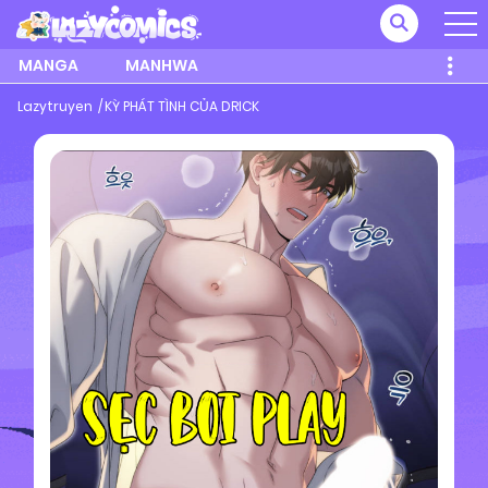
MANGA
MANHWA
Lazytruyen
KỲ PHÁT TÌNH CỦA DRICK