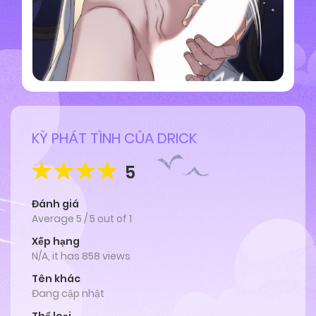
KỲ PHÁT TÌNH CỦA DRICK
5
Đánh giá
Average
5
/
5
out of
1
Xếp hạng
N/A, it has 858 views
Tên khác
Đang cập nhật