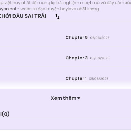
ng việt hay nhất để mang lại trải nghiệm mượt mà và đầy cảm xú
uyen.net
- website đọc truyện boylove chất lượng
ỞI ĐẦU SAI TRÁI
Chapter 5
05/06/2025
Chapter 3
05/06/2025
Chapter 1
05/06/2025
Xem thêm
I(
0
)