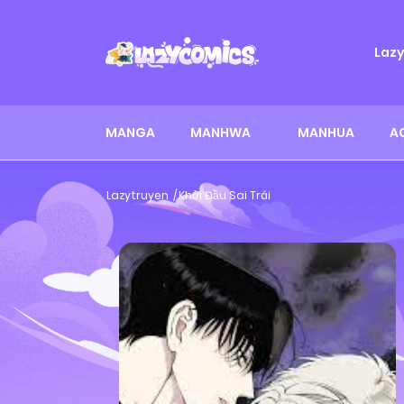
Laz
MANGA
MANHWA
MANHUA
A
Lazytruyen
Khởi Đầu Sai Trái