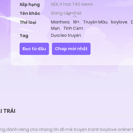
N/A, it has 740 views
Xếp hạng
Đang cập nhật
Tên khác
Manhwa
,
18+
,
Truyện Màu
,
boylove
,
Thể loại
Mạn
,
Tình Cảm
Dưa leo truyện
Tag
Đọc từ đầu
Chap mới nhất
I TRÁI
ng dành riêng cho những tín đồ mê truyện tranh boylove online!