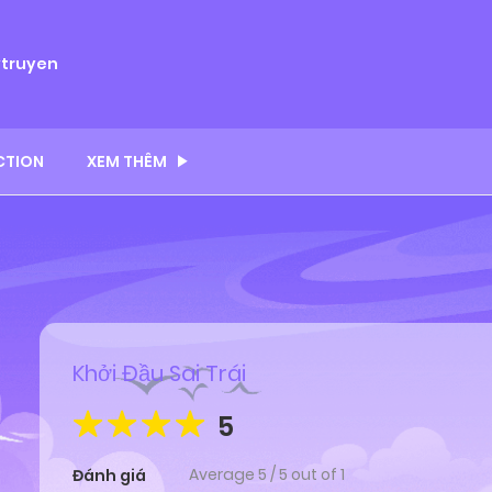
ytruyen
CTION
XEM THÊM
Khởi Đầu Sai Trái
5
Average
5
/
5
out of
1
Đánh giá