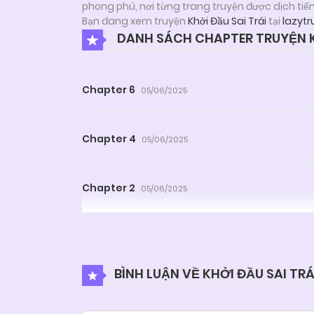
phong phú, nơi từng trang truyện được dịch tiế
Bạn đang xem truyện
Khởi Đầu Sai Trái
tại
lazytr
DANH SÁCH CHAPTER TRUYỆN KH
Chapter 6
05/06/2025
Chapter 4
05/06/2025
Chapter 2
05/06/2025
BÌNH LUẬN VỀ KHỞI ĐẦU SAI TRÁ