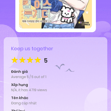
Keep us together
5
Đánh giá
Average
5
/
5
out of
1
Xếp hạng
N/A, it has 4719 views
Tên khác
Đang cập nhật