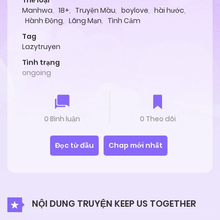
Thể loại
Manhwa
,
18+
,
Truyện Màu
,
boylove
,
hài hước
,
Hành Động
,
Lãng Mạn
,
Tình Cảm
Tag
Lazytruyen
Tình trạng
ongoing
0 Bình luận
0 Theo dõi
Đọc từ đầu
Chap mới nhất
NỘI DUNG TRUYỆN KEEP US TOGETHER