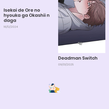
06/06/2025
Chapter 16
Isekai de Ore no
hyouka ga Okashii n
daga
06/06/2025
Chapter 15
16/12/2024
06/06/2025
Chapter 14
06/06/2025
Chapter 13
Deadman Switch
09/01/2025
06/06/2025
Chapter 12
06/06/2025
Chapter 11
Lazy truyện
❤️ Lazytruyen - Đọc Truyện Boylove xuyên đêm cùng
Lười.
06/06/2025
Chapter 10