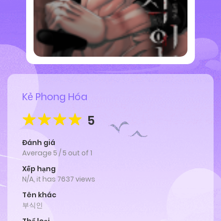
Kẻ Phong Hóa
5
Đánh giá
Average
5
/
5
out of
1
Xếp hạng
N/A, it has 7637 views
Tên khác
부식인