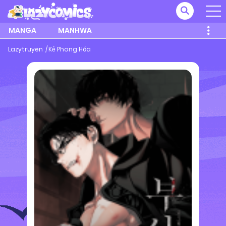
MANGA
MANHWA
Lazytruyen
Kẻ Phong Hóa