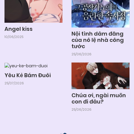
25/06/2026
Chapter 49 (H)
Angel kiss
25/06/2026
Chapter 48 (H)
Nội tình dâm đãng
10/06/2025
của nô lệ nhà công
tước
25/06/2026
Chapter 47 (H)
25/06/2026
25/06/2026
Chapter 46 (H)
Yêu Kẻ Bám Đuôi
25/07/2026
25/06/2026
Chapter 45 (H)
Chúa ơi, ngài muốn
con đi đâu?
25/06/2026
25/06/2026
Chapter 44 (H)
25/06/2026