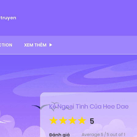
ytruyen
CTION
XEM THÊM
Kẻ Ngoại Tình Của Hee Dae
5
Average
5
/
5
out of
1
Đánh giá