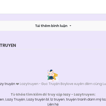
Tải thêm bình luận
YTRUYEN
zy truyện
❤️ Lazytruyen - Đọc Truyện Boylove xuyên đêm cùng Lư
Từ khóa tìm kiếm để truy cập lazy - Lazytruyen:
yen
,
Lazy Truyện
,
Lazy truyện bl
,
lz truyen
,
truyện tranh đam mỹ la
Liên hệ