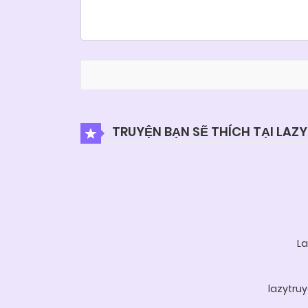
TRUYỆN BẠN SẼ THÍCH TẠI LAZ
La
lazytru