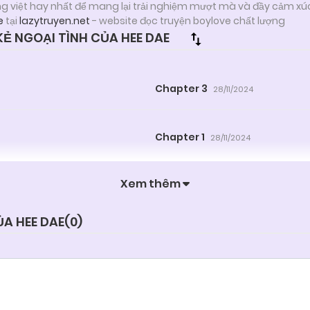
ng việt hay nhất để mang lại trải nghiệm mượt mà và đầy cảm xú
e
tại
lazytruyen.net
- website đọc truyện boylove chất lượng
Ẻ NGOẠI TÌNH CỦA HEE DAE
Chapter 3
28/11/2024
Chapter 1
28/11/2024
Xem thêm
ỦA HEE DAE(
0
)