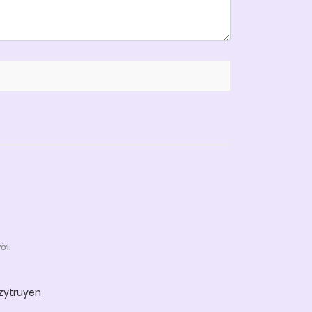
ời.
zytruyen