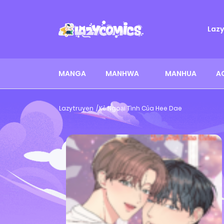
Laz
MANGA
MANHWA
MANHUA
A
Lazytruyen
Kẻ Ngoại Tình Của Hee Dae