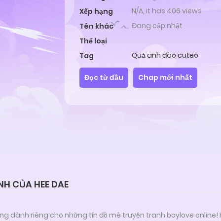
N/A, it has 406 views
Xếp hạng
Đang cập nhật
Tên khác
Thể loại
Quả anh đào cuteo
Tag
Đọc từ đầu
Chap mới nhất
NH CỦA HEE DAE
ng dành riêng cho những tín đồ mê truyện tranh boylove online!