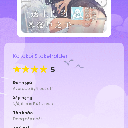
Katakoi Stakeholder
5
Đánh giá
Average
5
/
5
out of
1
Xếp hạng
N/A, it has 547 views
Tên khác
Đang cập nhật