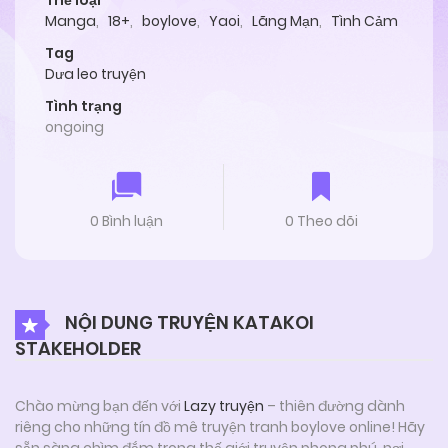
Thể loại
Manga
,
18+
,
boylove
,
Yaoi
,
Lãng Mạn
,
Tình Cảm
Tag
Dưa leo truyện
Tình trạng
ongoing
0 Bình luận
0 Theo dõi
NỘI DUNG TRUYỆN KATAKOI
STAKEHOLDER
Chào mừng bạn đến với
Lazy truyện
– thiên đường dành
riêng cho những tín đồ mê truyện tranh boylove online! Hãy
sẵn sàng chìm đắm trong thế giới truyện phong phú, nơi