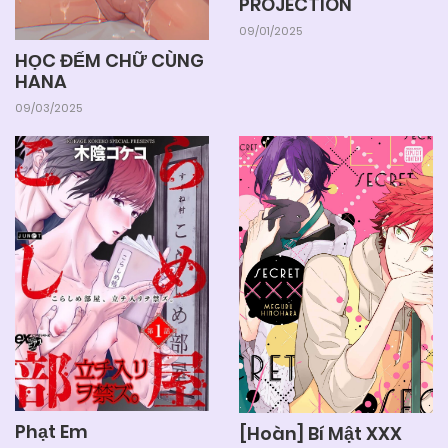
PROJECTION
09/01/2025
HỌC ĐẾM CHỮ CÙNG
HANA
09/03/2025
Phạt Em
[Hoàn] Bí Mật XXX