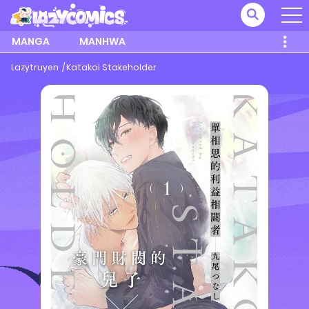
MANGA
MANHWA
Lazytruyen
Katakoi Stakeholder