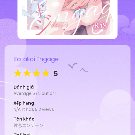
Katakoi Engage
5
Đánh giá
Average
5
/
5
out of
1
Xếp hạng
N/A, it has 512 views
Tên khác
片恋エンゲージ