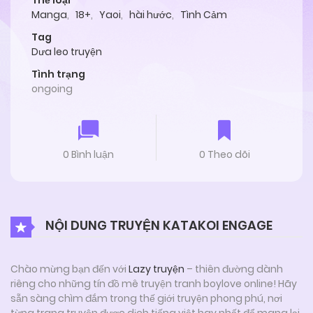
Thể loại
Manga
,
18+
,
Yaoi
,
hài hước
,
Tình Cảm
Tag
Dưa leo truyện
Tình trạng
ongoing
0 Bình luận
0 Theo dõi
NỘI DUNG TRUYỆN KATAKOI ENGAGE
Chào mừng bạn đến với
Lazy truyện
– thiên đường dành
riêng cho những tín đồ mê truyện tranh boylove online! Hãy
sẵn sàng chìm đắm trong thế giới truyện phong phú, nơi
từng trang truyện được dịch tiếng việt hay nhất để mang lại