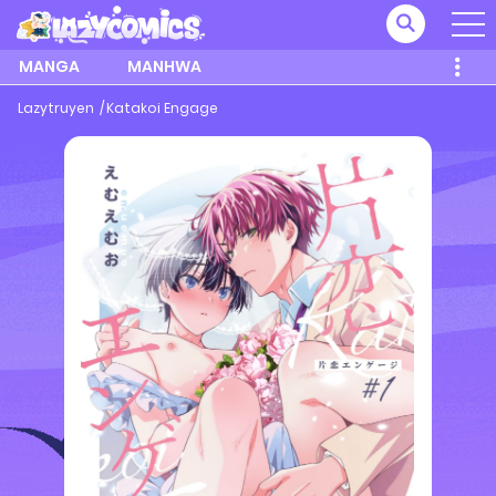
MANGA
MANHWA
Lazytruyen
Katakoi Engage