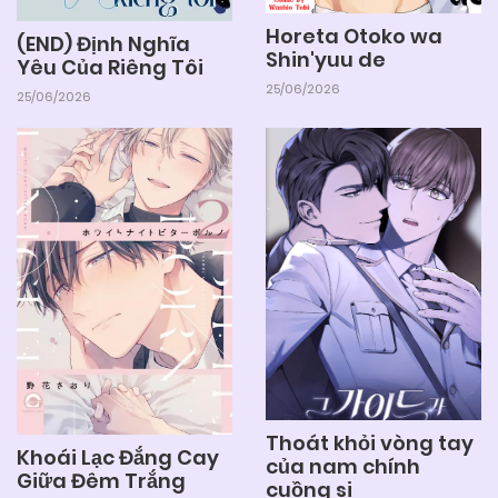
Horeta Otoko wa
(END) Định Nghĩa
Shin'yuu de
Yêu Của Riêng Tôi
25/06/2026
25/06/2026
Thoát khỏi vòng tay
Khoái Lạc Đắng Cay
của nam chính
Giữa Đêm Trắng
cuồng si