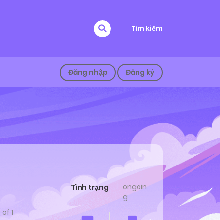
Tìm kiếm
Đăng nhập
Đăng ký
ongoin
Tình trạng
g
t of
1