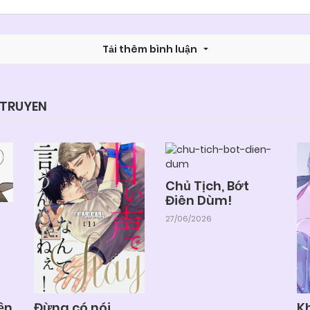
Tải thêm bình luận
YTRUYEN
Chủ Tịch, Bớt
Điên Dùm!
27/06/2026
ện
Đừng có nói
K