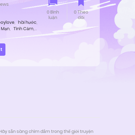
views
0 Bình
0 Theo
luận
dõi
boylove
,
hài hước
,
 Mạn
,
Tình Cảm
,
t
 Hãy sẵn sàng chìm đắm trong thế giới truyện