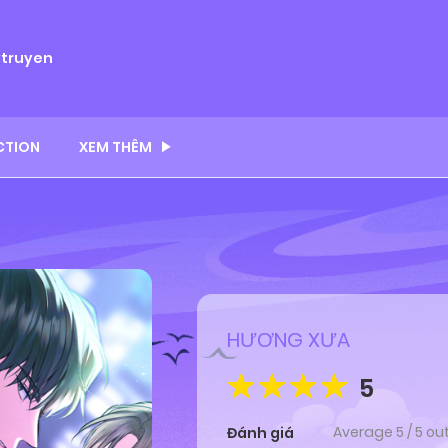
ytruyen
CTION
XEM THÊM
HƯƠNG XƯA
5
Average
5
/
5
ou
Đánh giá