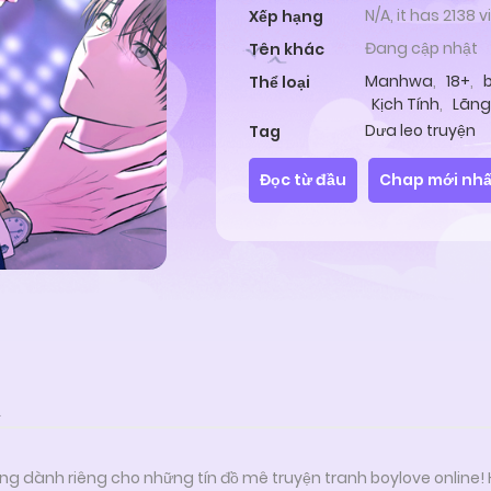
N/A, it has 2138 
Xếp hạng
Đang cập nhật
Tên khác
Manhwa
,
18+
,
Thể loại
Kịch Tính
,
Lãng
ABO
Dưa leo truyện
Tag
Đọc từ đầu
Chap mới nhấ
A
ng dành riêng cho những tín đồ mê truyện tranh boylove online!