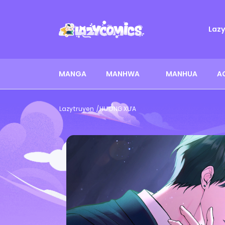
Laz
MANGA
MANHWA
MANHUA
A
Lazytruyen
HƯƠNG XƯA