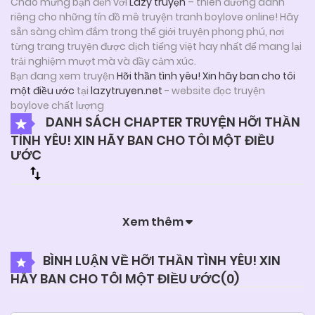
Chào mừng bạn đến với
Lazy truyện
– thiên đường dành
riêng cho những tín đồ mê truyện tranh boylove online! Hãy
sẵn sàng chìm đắm trong thế giới truyện phong phú, nơi
từng trang truyện được dịch tiếng việt hay nhất để mang lại
trải nghiệm mượt mà và đầy cảm xúc.
Bạn đang xem truyện
Hỡi thần tình yêu! Xin hãy ban cho tôi
một điều ước
tại
lazytruyen.net
- website đọc truyện
boylove chất lượng
DANH SÁCH CHAPTER TRUYỆN HỠI THẦN
TÌNH YÊU! XIN HÃY BAN CHO TÔI MỘT ĐIỀU
ƯỚC
Xem thêm
BÌNH LUẬN VỀ HỠI THẦN TÌNH YÊU! XIN
HÃY BAN CHO TÔI MỘT ĐIỀU ƯỚC(
0
)