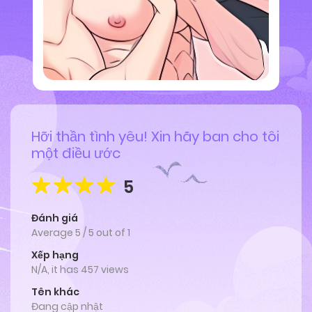
Hỡi thần tình yêu! Xin hãy ban cho tôi
một điều ước
5
Đánh giá
Average
5
/
5
out of
1
Xếp hạng
N/A, it has 457 views
Tên khác
Đang cập nhật