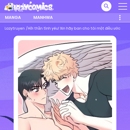
MANGA
MANHWA
Lazytruyen
Hỡi thần tình yêu! Xin hãy ban cho tôi một điều ước