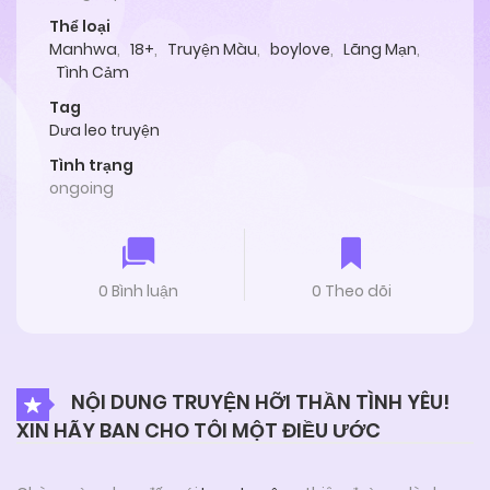
Thể loại
Manhwa
,
18+
,
Truyện Màu
,
boylove
,
Lãng Mạn
,
Tình Cảm
Tag
Dưa leo truyện
Tình trạng
ongoing
0 Bình luận
0 Theo dõi
NỘI DUNG TRUYỆN HỠI THẦN TÌNH YÊU!
XIN HÃY BAN CHO TÔI MỘT ĐIỀU ƯỚC