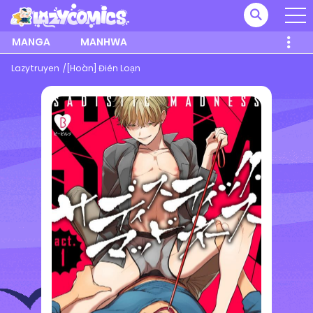
MANGA
MANHWA
Lazytruyen
[Hoàn] Điên Loạn