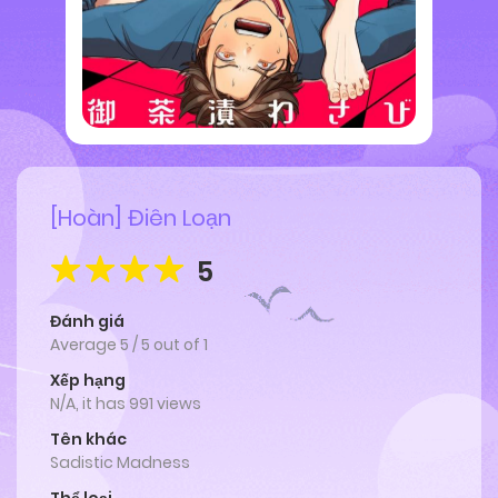
[Hoàn] Điên Loạn
5
Đánh giá
Average
5
/
5
out of
1
Xếp hạng
N/A, it has 991 views
Tên khác
Sadistic Madness