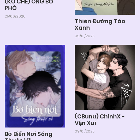
(KO CHE) ÔNG BỐ
PHÒ
25/06/2026
Thiên Đường Táo
Xanh
09/01/2025
(CBunu) ChinhX -
Vận Xui
09/01/2025
Bờ Biển Nơi Sóng