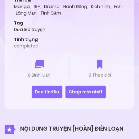
Thể loại
Manga
,
18+
,
Drama
,
Hành Động
,
Kịch Tính
,
Echi
,
Lãng Mạn
,
Tình Cảm
Tag
Dưa leo truyện
Tình trạng
completed
0 Bình luận
0 Theo dõi
Đọc từ đầu
Chap mới nhất
NỘI DUNG TRUYỆN [HOÀN] ĐIÊN LOẠN