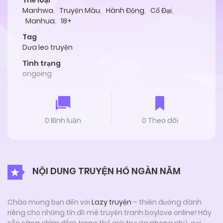
Thể loại
Manhwa
,
Truyện Màu
,
Hành Động
,
Cổ Đại
,
Manhua
,
18+
Tag
Dưa leo truyện
Tình trạng
ongoing
0 Bình luận
0 Theo dõi
NỘI DUNG TRUYỆN HỔ NGÀN NĂM
Chào mừng bạn đến với
Lazy truyện
– thiên đường dành
riêng cho những tín đồ mê truyện tranh boylove online! Hãy
sẵn sàng chìm đắm trong thế giới truyện phong phú, nơi