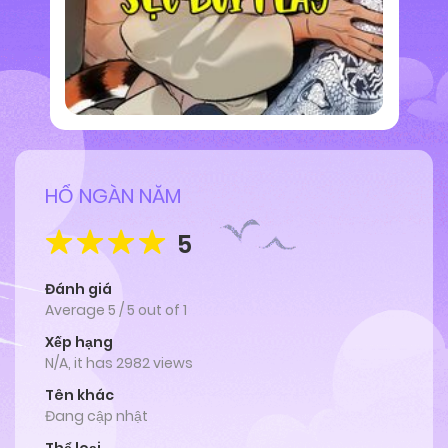
HỔ NGÀN NĂM
5
Đánh giá
Average
5
/
5
out of
1
Xếp hạng
N/A, it has 2982 views
Tên khác
Đang cập nhật