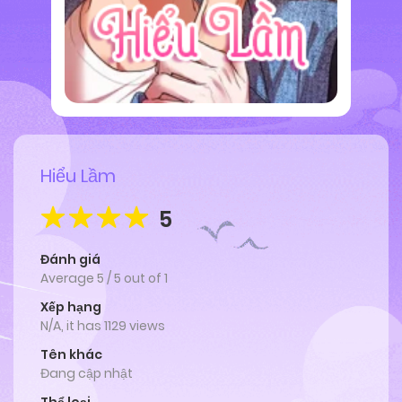
Hiểu Lầm
5
Đánh giá
Average
5
/
5
out of
1
Xếp hạng
N/A, it has 1129 views
Tên khác
Đang cập nhật