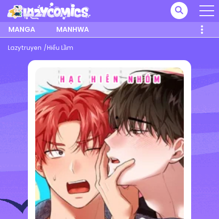
MANGA
MANHWA
Lazytruyen
Hiểu Lầm