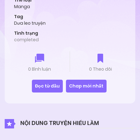
Thể loại
Manga
Tag
Dưa leo truyện
Tình trạng
completed
0 Bình luận
0 Theo dõi
Đọc từ đầu
Chap mới nhất
NỘI DUNG TRUYỆN HIỂU LẦM