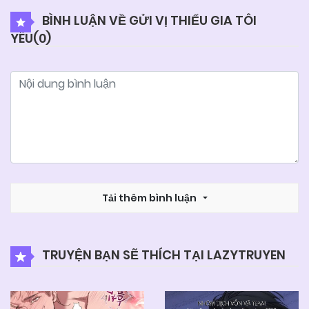
BÌNH LUẬN VỀ GỬI VỊ THIẾU GIA TÔI
YÊU(
0
)
04/06/2025
Chapter 15
04/06/2025
Chapter 14
04/06/2025
Chapter 13
04/06/2025
Chapter 12
Tải thêm bình luận
04/06/2025
Chapter 11
TRUYỆN BẠN SẼ THÍCH TẠI LAZYTRUYEN
04/06/2025
Chapter 10