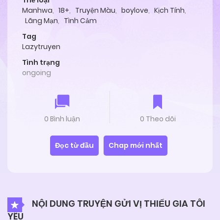
Thể loại
Manhwa
,
18+
,
Truyện Màu
,
boylove
,
Kịch Tính
,
Lãng Mạn
,
Tình Cảm
Tag
Lazytruyen
Tình trạng
ongoing
0 Bình luận
0 Theo dõi
Đọc từ đầu
Chap mới nhất
NỘI DUNG TRUYỆN GỬI VỊ THIẾU GIA TÔI
YÊU