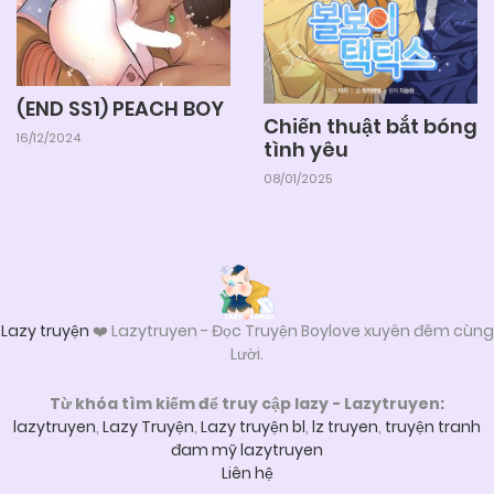
(END SS1) PEACH BOY
Chiến thuật bắt bóng
16/12/2024
tình yêu
08/01/2025
Lazy truyện
❤️ Lazytruyen - Đọc Truyện Boylove xuyên đêm cùng
Lười.
Từ khóa tìm kiếm để truy cập lazy - Lazytruyen:
lazytruyen
,
Lazy Truyện
,
Lazy truyện bl
,
lz truyen
,
truyện tranh
đam mỹ lazytruyen
Liên hệ