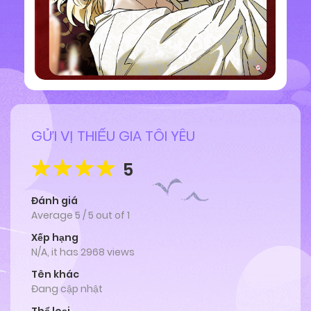
GỬI VỊ THIẾU GIA TÔI YÊU
5
Đánh giá
Average
5
/
5
out of
1
Xếp hạng
N/A, it has 2968 views
Tên khác
Đang cập nhật