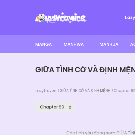
Laz
MANGA
MANHWA
MANHUA
A
GIỮA TÌNH CỜ VÀ ĐỊNH MỆN
Lazytruyen
GIỮA TÌNH CỜ VÀ ĐỊNH MỆNH
Chapter 8
Các tình yêu đang xem GIỮA TÌNH