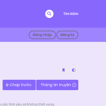
Tìm kiếm
Đăng nhập
Đăng ký
Chap trước
Thông tin truyện
 các tình yêu sẽ không thất vọng