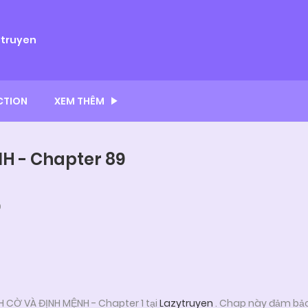
ytruyen
CTION
XEM THÊM
H - Chapter 89
9
 CỜ VÀ ĐỊNH MỆNH - Chapter 1 tại
Lazytruyen
. Chap này đảm bảo