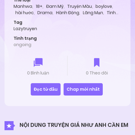
Thể loại
Manhwa
,
18+
,
Đam Mỹ
,
Truyện Màu
,
boylove
,
hài hước
,
Drama
,
Hành Động
,
Lãng Mạn
,
Tình
Cảm
Tag
Lazytruyen
Tình trạng
ongoing
0 Bình luận
0 Theo dõi
Đọc từ đầu
Chap mới nhất
NỘI DUNG TRUYỆN GIÁ NHƯ ANH CẦN EM