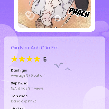
Giá Như Anh Cần Em
5
Đánh giá
Average
5
/
5
out of
1
Xếp hạng
N/A, it has 9111 views
Tên khác
Đang cập nhật