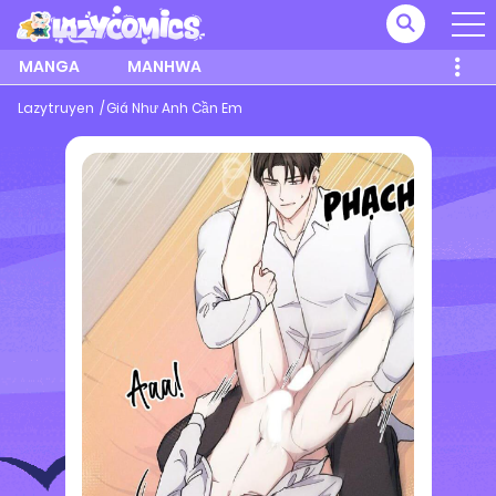
MANGA
MANHWA
Lazytruyen
Giá Như Anh Cần Em