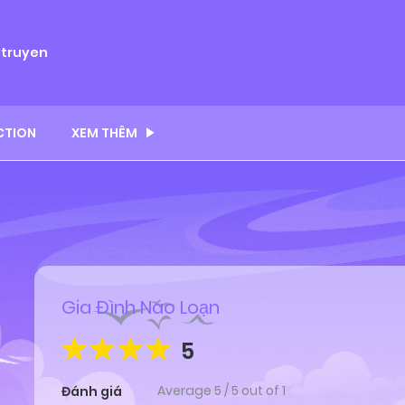
ytruyen
CTION
XEM THÊM
Gia Đình Náo Loạn
5
Average
5
/
5
out of
1
Đánh giá