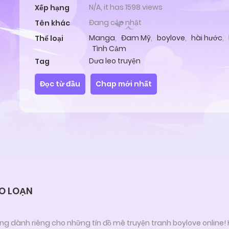
N/A, it has 1598 views
Xếp hạng
Đang cập nhật
Tên khác
Manga
,
Đam Mỹ
,
boylove
,
hài hước
,
Thể loại
Tình Cảm
Dưa leo truyện
Tag
Đọc từ đầu
Chap mới nhất
ÁO LOẠN
ng dành riêng cho những tín đồ mê truyện tranh boylove online!