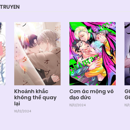
YTRUYEN
Khoảnh khắc
Cơn ác mộng vô
G
không thể quay
đạo đức
G
lại
15/12/2024
15/
16/12/2024