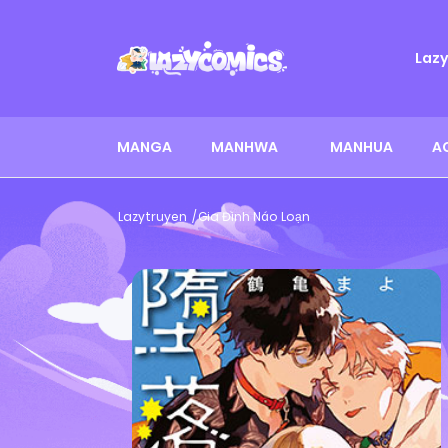
Laz
MANGA
MANHWA
MANHUA
A
Lazytruyen
Gia Đình Náo Loạn