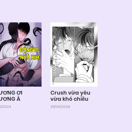
ƯƠNG ƠI
Crush vừa yêu
ƯƠNG À
vừa khó chiều
12/2024
25/06/2026