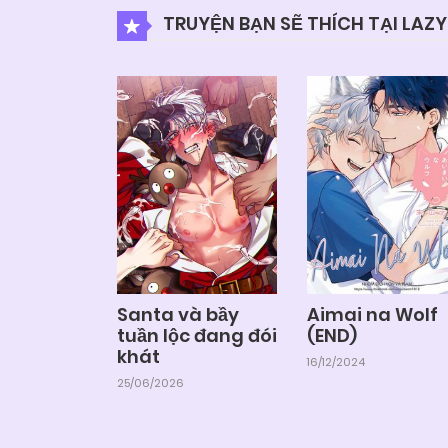
TRUYỆN BẠN SẼ THÍCH TẠI LAZ
Santa và bầy
Aimai na Wolf
tuần lộc đang đói
(END)
khát
16/12/2024
25/06/2026