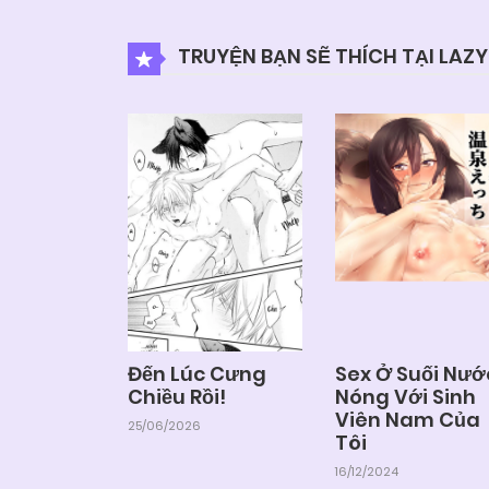
TRUYỆN BẠN SẼ THÍCH TẠI LAZ
Đến Lúc Cưng
Sex Ở Suối Nướ
Chiều Rồi!
Nóng Với Sinh
Viên Nam Của
25/06/2026
Tôi
16/12/2024