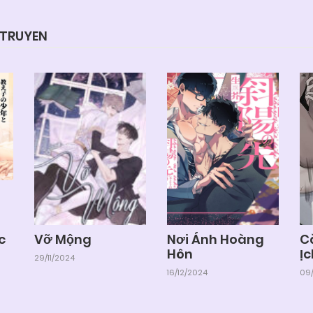
YTRUYEN
c
Vỡ Mộng
Nơi Ánh Hoàng
C
Hôn
Ịc
29/11/2024
16/12/2024
09/