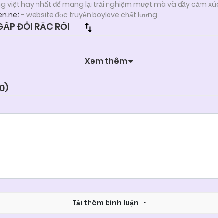
ng việt hay nhất để mang lại trải nghiệm mượt mà và đầy cảm xú
en.net
- website đọc truyện boylove chất lượng
ẤP ĐÔI RẮC RỐI
Xem thêm
0
)
Tải thêm bình luận