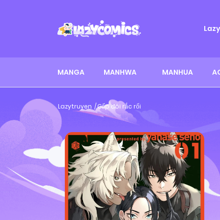
Laz
MANGA
MANHWA
MANHUA
A
Lazytruyen
Gấp đôi rắc rối