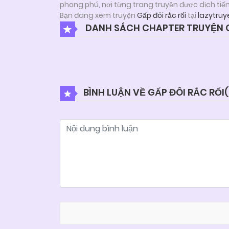
phong phú, nơi từng trang truyện được dịch tiế
Bạn đang xem truyện
Gấp đôi rắc rối
tại
lazytruy
DANH SÁCH CHAPTER TRUYỆN G
BÌNH LUẬN VỀ GẤP ĐÔI RẮC RỐI(