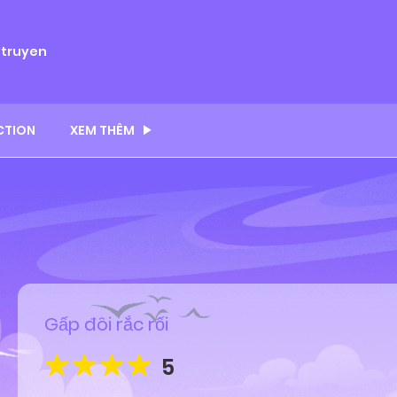
ytruyen
CTION
XEM THÊM
Gấp đôi rắc rối
5