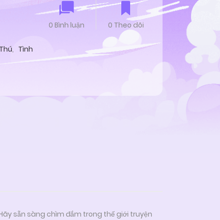
0 Bình luận
0 Theo dõi
 Thú
,
Tình
 Hãy sẵn sàng chìm đắm trong thế giới truyện