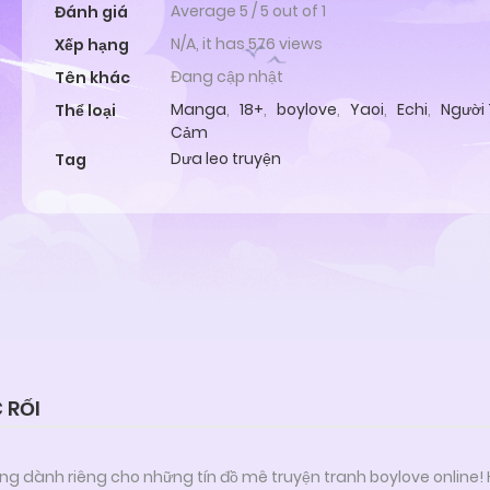
Average
5
/
5
out of
1
Đánh giá
N/A, it has 576 views
Xếp hạng
Đang cập nhật
Tên khác
Manga
,
18+
,
boylove
,
Yaoi
,
Echi
,
Người
Thể loại
Cảm
Dưa leo truyện
Tag
 RỐI
ng dành riêng cho những tín đồ mê truyện tranh boylove online!