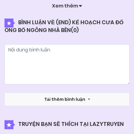
Xem thêm
BÌNH LUẬN VỀ (END) KẾ HOẠCH CƯA ĐỔ
ÔNG BỐ NGỖNG NHÀ BÊN(
0
)
Tải thêm bình luận
TRUYỆN BẠN SẼ THÍCH TẠI LAZYTRUYEN