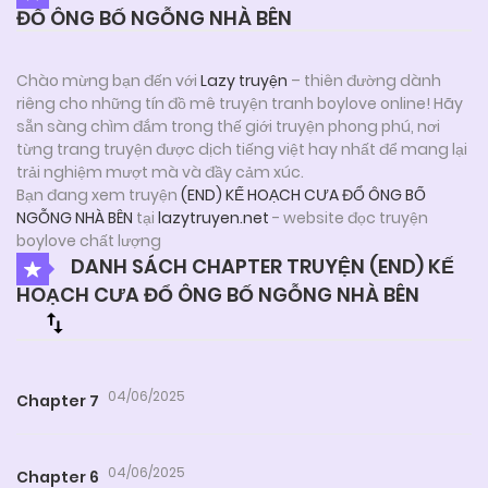
ĐỔ ÔNG BỐ NGỖNG NHÀ BÊN
Chào mừng bạn đến với
Lazy truyện
– thiên đường dành
riêng cho những tín đồ mê truyện tranh boylove online! Hãy
sẵn sàng chìm đắm trong thế giới truyện phong phú, nơi
từng trang truyện được dịch tiếng việt hay nhất để mang lại
trải nghiệm mượt mà và đầy cảm xúc.
Bạn đang xem truyện
(END) KẾ HOẠCH CƯA ĐỔ ÔNG BỐ
NGỖNG NHÀ BÊN
tại
lazytruyen.net
- website đọc truyện
boylove chất lượng
DANH SÁCH CHAPTER TRUYỆN (END) KẾ
HOẠCH CƯA ĐỔ ÔNG BỐ NGỖNG NHÀ BÊN
04/06/2025
Chapter 7
04/06/2025
Chapter 6