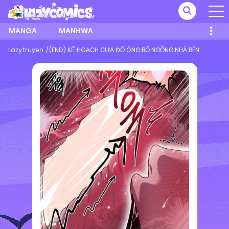
MANGA
MANHWA
Lazytruyen
(END) KẾ HOẠCH CƯA ĐỔ ÔNG BỐ NGỖNG NHÀ BÊN