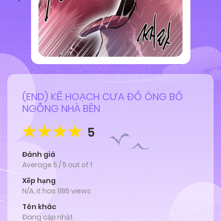
(END) KẾ HOẠCH CƯA ĐỔ ÔNG BỐ
NGỖNG NHÀ BÊN
5
Đánh giá
Average
5
/
5
out of
1
Xếp hạng
N/A, it has 1185 views
Tên khác
Đang cập nhật