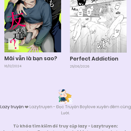
Mãi vẫn là bạn sao?
Perfect Addiction
16/12/2024
25/06/2026
Lazy truyện
❤️ Lazytruyen - Đọc Truyện Boylove xuyên đêm cùng
Lười.
Từ khóa tìm kiếm để truy cập lazy - Lazytruyen: