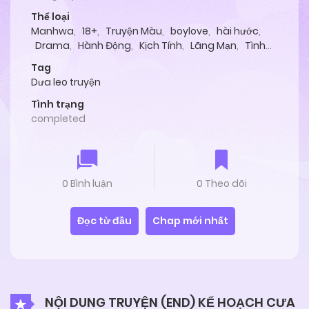
Thể loại
Manhwa
,
18+
,
Truyện Màu
,
boylove
,
hài hước
,
Drama
,
Hành Động
,
Kịch Tính
,
Lãng Mạn
,
Tình
Cảm
,
Manga
Tag
Dưa leo truyện
Tình trạng
completed
0 Bình luận
0 Theo dõi
Đọc từ đầu
Chap mới nhất
NỘI DUNG TRUYỆN (END) KẾ HOẠCH CƯA