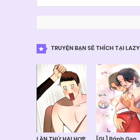
Chapter 2
04/06/2025
TRUYỆN BẠN SẼ THÍCH TẠI LAZ
LẦN THỨ HAI HỢP
[GL] Bánh Gạo