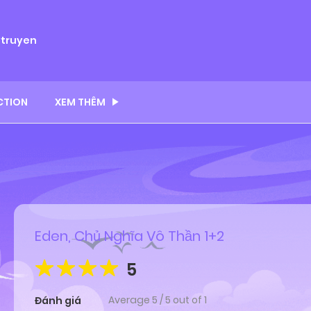
ytruyen
CTION
XEM THÊM
Eden, Chủ Nghĩa Vô Thần 1+2
5
Average
5
/
5
out of
1
Đánh giá