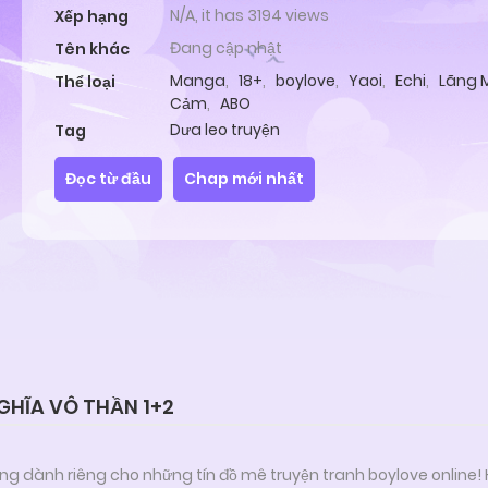
N/A, it has 3194 views
Xếp hạng
Đang cập nhật
Tên khác
Manga
,
18+
,
boylove
,
Yaoi
,
Echi
,
Lãng 
Thể loại
Cảm
,
ABO
Dưa leo truyện
Tag
Đọc từ đầu
Chap mới nhất
GHĨA VÔ THẦN 1+2
ng dành riêng cho những tín đồ mê truyện tranh boylove online!