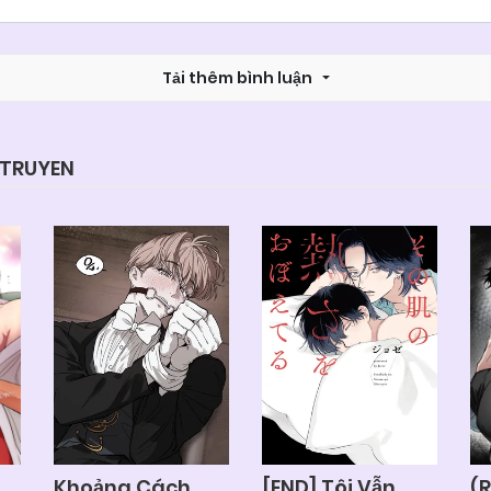
Chapter 1
04/06/2025
Tải thêm bình luận
YTRUYEN
Khoảng Cách
[END] Tôi Vẫn
(