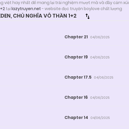
ng việt hay nhất để mang lại trải nghiệm mượt mà và đầy cảm xú
1+2
tại
lazytruyen.net
- website đọc truyện boylove chất lượng
DEN, CHỦ NGHĨA VÔ THẦN 1+2
Chapter 21
04/06/2025
Chapter 19
04/06/2025
Chapter 17.5
04/06/2025
Chapter 16
04/06/2025
Chapter 14
04/06/2025