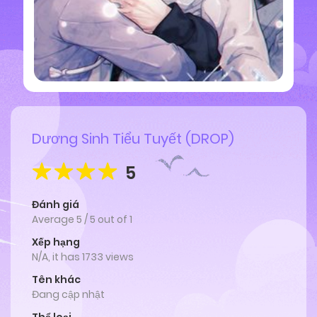
Dương Sinh Tiểu Tuyết (DROP)
5
Đánh giá
Average
5
/
5
out of
1
Xếp hạng
N/A, it has 1733 views
Tên khác
Đang cập nhật