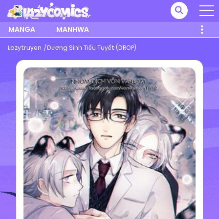
MANGA
MANHWA
Lazytruyen
Dương Sinh Tiểu Tuyết (DROP)