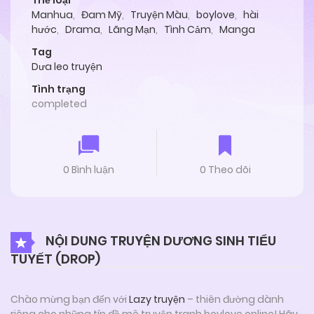
Thể loại
Manhua
,
Đam Mỹ
,
Truyện Màu
,
boylove
,
hài
hước
,
Drama
,
Lãng Mạn
,
Tình Cảm
,
Manga
Tag
Dưa leo truyện
Tình trạng
completed
0 Bình luận
0 Theo dõi
NỘI DUNG TRUYỆN DƯƠNG SINH TIỂU
TUYẾT (DROP)
Chào mừng bạn đến với
Lazy truyện
– thiên đường dành
riêng cho những tín đồ mê truyện tranh boylove online! Hãy