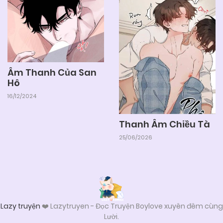
Âm Thanh Của San
Hô
16/12/2024
Thanh Âm Chiều Tà
25/06/2026
Lazy truyện
❤️ Lazytruyen - Đọc Truyện Boylove xuyên đêm cùng
Lười.