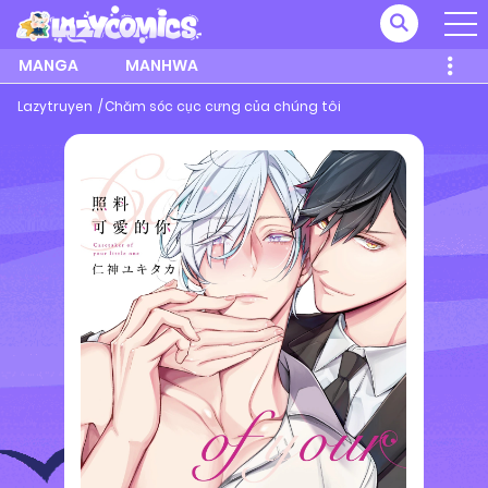
MANGA
MANHWA
Lazytruyen
Chăm sóc cục cưng của chúng tôi