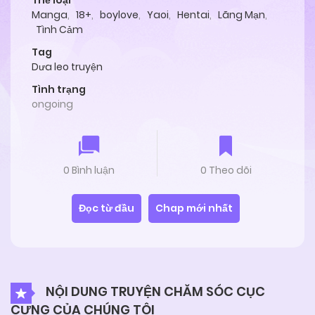
Thể loại
Manga
,
18+
,
boylove
,
Yaoi
,
Hentai
,
Lãng Mạn
,
Tình Cảm
Tag
Dưa leo truyện
Tình trạng
ongoing
0 Bình luận
0 Theo dõi
Đọc từ đầu
Chap mới nhất
NỘI DUNG TRUYỆN CHĂM SÓC CỤC
CƯNG CỦA CHÚNG TÔI