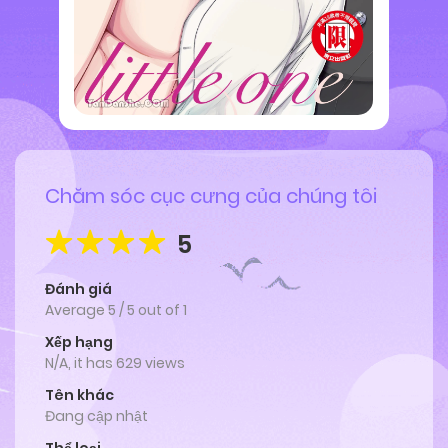
Chăm sóc cục cưng của chúng tôi
5
Đánh giá
Average
5
/
5
out of
1
Xếp hạng
N/A, it has 629 views
Tên khác
Đang cập nhật