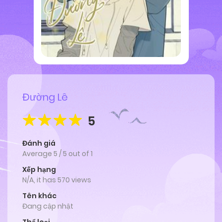
Đường Lê
5
Đánh giá
Average
5
/
5
out of
1
Xếp hạng
N/A, it has 570 views
Tên khác
Đang cập nhật