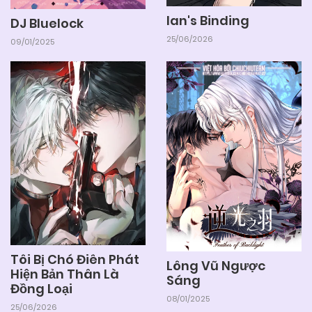
Ian's Binding
DJ Bluelock
25/06/2026
09/01/2025
Tôi Bị Chó Điên Phát
Lông Vũ Ngược
Hiện Bản Thân Là
Sáng
Đồng Loại
08/01/2025
25/06/2026