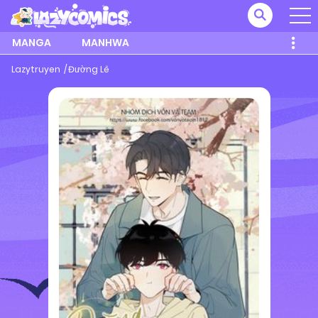
MANGA
MANHWA
Lazytruyen
Đường Lê