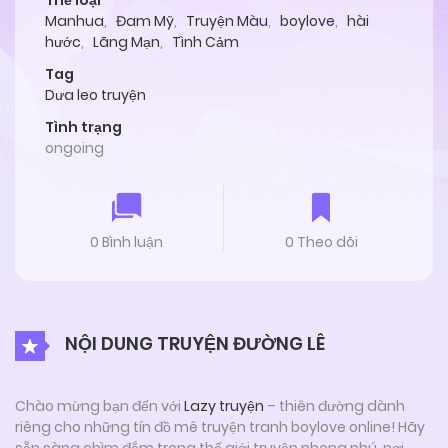
Thể loại
Manhua
,
Đam Mỹ
,
Truyện Màu
,
boylove
,
hài
hước
,
Lãng Mạn
,
Tình Cảm
Tag
Dưa leo truyện
Tình trạng
ongoing
0 Bình luận
0 Theo dõi
NỘI DUNG TRUYỆN ĐƯỜNG LÊ
Chào mừng bạn đến với
Lazy truyện
– thiên đường dành
riêng cho những tín đồ mê truyện tranh boylove online! Hãy
sẵn sàng chìm đắm trong thế giới truyện phong phú, nơi