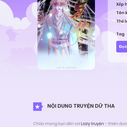
Xếp 
Tên 
Thể l
Tag
Đọc
NỘI DUNG TRUYỆN DỮ THA
Chào mừng bạn đến với
Lazy truyện
– thiên đườ