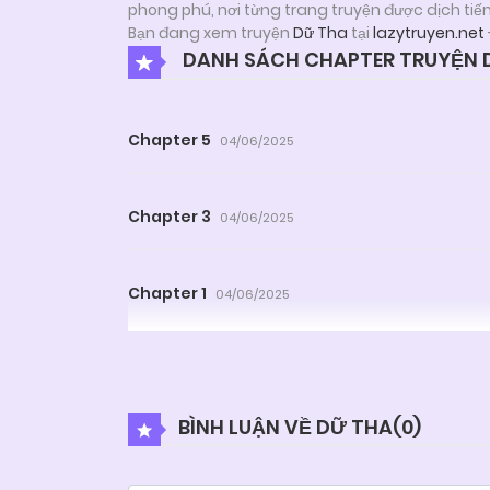
phong phú, nơi từng trang truyện được dịch tiế
Bạn đang xem truyện
Dữ Tha
tại
lazytruyen.net
DANH SÁCH CHAPTER TRUYỆN 
Chapter 5
04/06/2025
Chapter 3
04/06/2025
Chapter 1
04/06/2025
BÌNH LUẬN VỀ DỮ THA(
0
)