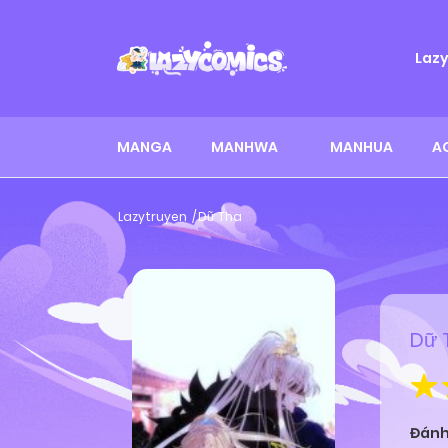
Laz
MANGA
MANHWA
MANHUA
A
Lazytruyen
Dữ Tha
Dữ 
Đánh