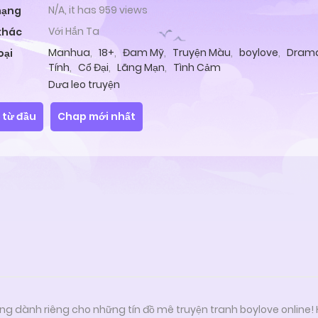
N/A, it has 959 views
hạng
Với Hắn Ta
khác
Manhua
,
18+
,
Đam Mỹ
,
Truyện Màu
,
boylove
,
Dram
oại
Tính
,
Cổ Đại
,
Lãng Mạn
,
Tình Cảm
Dưa leo truyện
 từ đầu
Chap mới nhất
ng dành riêng cho những tín đồ mê truyện tranh boylove online!