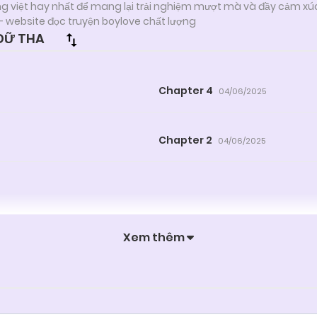
ng việt hay nhất để mang lại trải nghiệm mượt mà và đầy cảm xú
- website đọc truyện boylove chất lượng
DỮ THA
Chapter 4
04/06/2025
Chapter 2
04/06/2025
Xem thêm