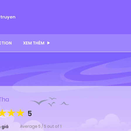
ytruyen
CTION
XEM THÊM
Tha
5
Average
5
/
5
out of
1
 giá