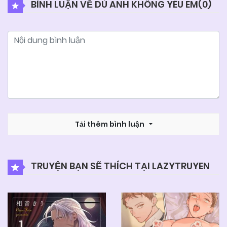
BÌNH LUẬN VỀ DÙ ANH KHÔNG YÊU EM(
0
)
04/06/2025
Chapter 106
04/06/2025
Chapter 105
04/06/2025
Chapter 104
04/06/2025
Tải thêm bình luận
Chapter 103
04/06/2025
Chapter 102
TRUYỆN BẠN SẼ THÍCH TẠI LAZYTRUYEN
04/06/2025
Chapter 101