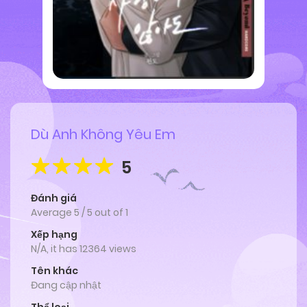
Dù Anh Không Yêu Em
5
Đánh giá
Average
5
/
5
out of
1
Xếp hạng
N/A, it has 12364 views
Tên khác
Đang cập nhật