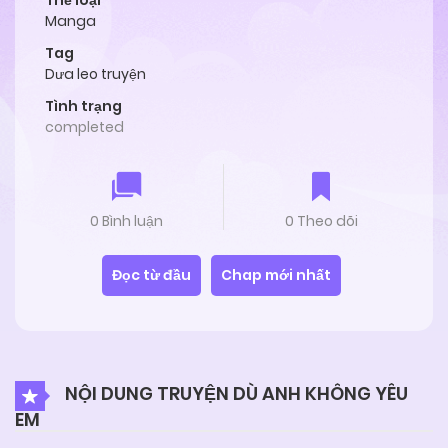
Thể loại
Manga
Tag
Dưa leo truyện
Tình trạng
completed
0 Bình luận
0 Theo dõi
Đọc từ đầu
Chap mới nhất
NỘI DUNG TRUYỆN DÙ ANH KHÔNG YÊU
EM