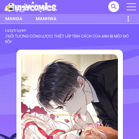
MANGA
MANHWA
Lazytruyen
ĐỐI TƯỢNG CÔNG LƯỢC! THIẾT LẬP TÍNH CÁCH CỦA ANH BỊ MÉO MÓ
RỒI!