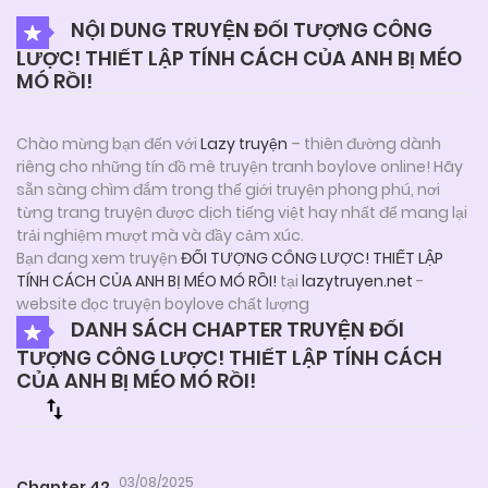
NỘI DUNG TRUYỆN ĐỐI TƯỢNG CÔNG
LƯỢC! THIẾT LẬP TÍNH CÁCH CỦA ANH BỊ MÉO
MÓ RỒI!
Chào mừng bạn đến với
Lazy truyện
– thiên đường dành
riêng cho những tín đồ mê truyện tranh boylove online! Hãy
sẵn sàng chìm đắm trong thế giới truyện phong phú, nơi
từng trang truyện được dịch tiếng việt hay nhất để mang lại
trải nghiệm mượt mà và đầy cảm xúc.
Bạn đang xem truyện
ĐỐI TƯỢNG CÔNG LƯỢC! THIẾT LẬP
TÍNH CÁCH CỦA ANH BỊ MÉO MÓ RỒI!
tại
lazytruyen.net
-
website đọc truyện boylove chất lượng
DANH SÁCH CHAPTER TRUYỆN ĐỐI
TƯỢNG CÔNG LƯỢC! THIẾT LẬP TÍNH CÁCH
CỦA ANH BỊ MÉO MÓ RỒI!
03/08/2025
Chapter 42