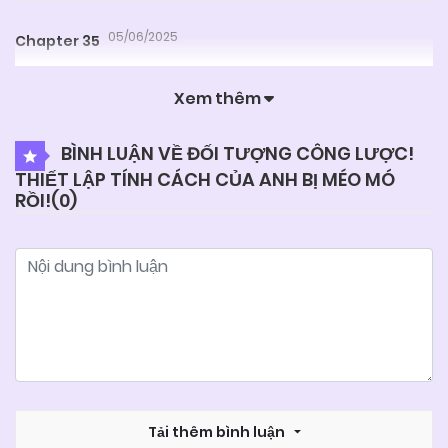
05/06/2025
Chapter 35
Xem thêm
05/06/2025
Chapter 34
BÌNH LUẬN VỀ ĐỐI TƯỢNG CÔNG LƯỢC!
THIẾT LẬP TÍNH CÁCH CỦA ANH BỊ MÉO MÓ
05/06/2025
Chapter 33
RỒI!(
0
)
05/06/2025
Chapter 32
05/06/2025
Chapter 31
05/06/2025
Chapter 30
Tải thêm bình luận