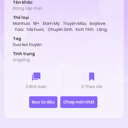
Tên khác
Đang cập nhật
Thể loại
Manhua
,
18+
,
Đam Mỹ
,
Truyện Màu
,
boylove
,
Yaoi
,
hài hước
,
Chuyển Sinh
,
Kịch Tính
,
Lãng
Mạn
Tag
Dưa leo truyện
Tình trạng
ongoing
0 Bình luận
0 Theo dõi
Đọc từ đầu
Chap mới nhất