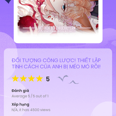
ĐỐI TƯỢNG CÔNG LƯỢC! THIẾT LẬP
TÍNH CÁCH CỦA ANH BỊ MÉO MÓ RỒI!
5
Đánh giá
Average
5
/
5
out of
1
Xếp hạng
N/A, it has 4500 views