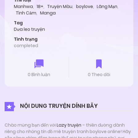
Thể loại
Manhwa
,
18+
,
Truyện Màu
,
boylove
,
Lãng Mạn
,
Tình Cảm
,
Manga
Tag
Dưa leo truyện
Tình trạng
completed
0 Bình luận
0 Theo dõi
NỘI DUNG TRUYỆN DÍNH BẪY
Chào mừng bạn đến với
Lazy truyện
– thiên đường dành
riêng cho những tín đồ mê truyện tranh boylove online! Hãy
sẵn sàng chìm đắm trong thế giới truyện phong phú, nơi