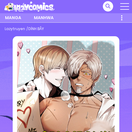
MANGA
MANHWA
Lazytruyen
DÍNH BẪY