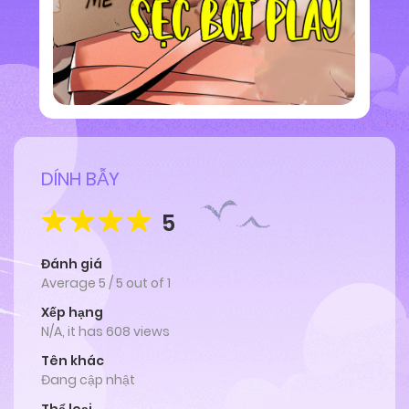
DÍNH BẪY
5
Đánh giá
Average
5
/
5
out of
1
Xếp hạng
N/A, it has 608 views
Tên khác
Đang cập nhật