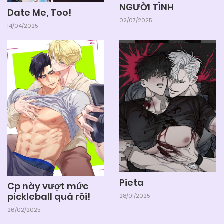
NGƯỜI TÌNH
Date Me, Too!
02/07/2025
14/04/2025
Pieta
Cp này vượt mức
pickleball quá rồi!
28/01/2025
26/02/2025