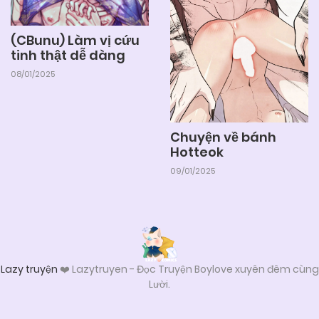
Chapter 90
(CBunu) Làm vị cứu
25/06/2026
Chapter 89
tinh thật dễ dàng
08/01/2025
25/06/2026
Chapter 88
Chuyện về bánh
25/06/2026
Chapter 87
Hotteok
09/01/2025
25/06/2026
Chapter 86
25/06/2026
Chapter 85 (H)
Lazy truyện
❤️ Lazytruyen - Đọc Truyện Boylove xuyên đêm cùng
Lười.
25/06/2026
Chapter 84 (H)
Từ khóa tìm kiếm để truy cập lazy - Lazytruyen: