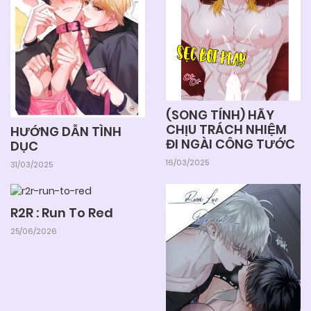
05/06/2025
Chapter 49
05/06/2025
Chapter 48
05/06/2025
Chapter 47
(SONG TÍNH) HÃY
CHỊU TRÁCH NHIỆM
HƯỚNG DẪN TÌNH
ĐI NGÀI CÔNG TƯỚC
DỤC
05/06/2025
Chapter 46
16/03/2025
31/03/2025
05/06/2025
Chapter 45
R2R : Run To Red
25/06/2026
05/06/2025
Chapter 44
05/06/2025
Chapter 43