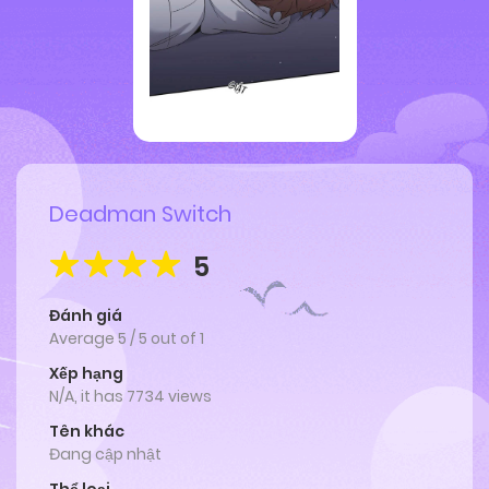
Deadman Switch
5
Đánh giá
Average
5
/
5
out of
1
Xếp hạng
N/A, it has 7734 views
Tên khác
Đang cập nhật