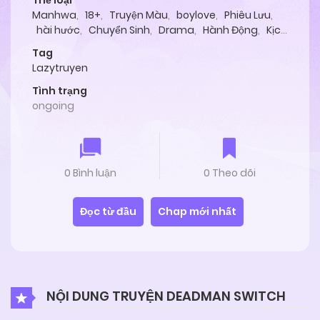
Thể loại
Manhwa
,
18+
,
Truyện Màu
,
boylove
,
Phiêu Lưu
,
hài hước
,
Chuyển Sinh
,
Drama
,
Hành Động
,
Kịch
Tính
,
Echi
,
Hentai
,
Lãng Mạn
,
Tình Cảm
Tag
Lazytruyen
Tình trạng
ongoing
0 Bình luận
0 Theo dõi
Đọc từ đầu
Chap mới nhất
NỘI DUNG TRUYỆN DEADMAN SWITCH