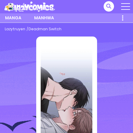
MANGA
MANHWA
Lazytruyen
Deadman Switch