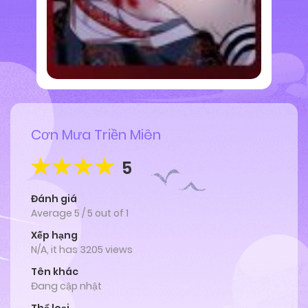
Cơn Mưa Triền Miên
5
Đánh giá
Average
5
/
5
out of
1
Xếp hạng
N/A, it has 3205 views
Tên khác
Đang cập nhật