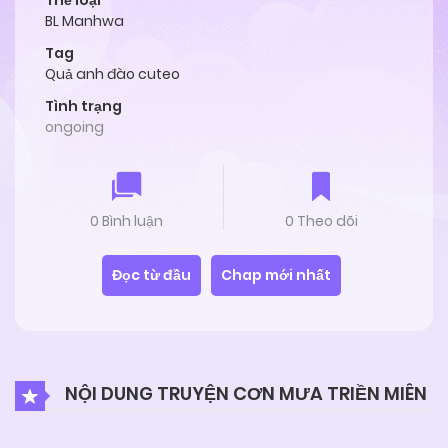
Thể loại
BL Manhwa
Tag
Quả anh đào cuteo
Tình trạng
ongoing
0 Bình luận
0 Theo dõi
Đọc từ đầu
Chap mới nhất
NỘI DUNG TRUYỆN CƠN MƯA TRIỀN MIÊN