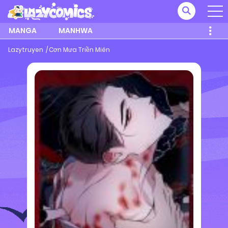
MANGA
MANHWA
Lazytruyen
Cơn Mưa Triền Miên