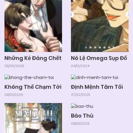
25/06/2026
Chapter 08
25/06/2026
Chapter 07
Những Kẻ Đáng Chết
Nô Lệ Omega Sụp Đổ
25/06/2026
Chapter 06 (H)
25/06/2026
04/12/2024
25/06/2026
Chapter 05 (H)
Không Thể Chạm Tới
Định Mệnh Tăm Tối
08/01/2025
27/02/2025
25/06/2026
Chapter 04 (H)
Báo Thù
25/06/2026
Chapter 03
08/01/2025