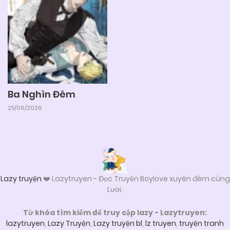
25/06/2026
Chapter 02 (H)
25/06/2026
Chapter 01 (H)
23/01/2025
Chapter 24 (H)
Ba Nghìn Đêm
25/06/2026
22/01/2025
Chapter 23 (H)
19/01/2025
Chapter 22 (H)
Lazy truyện
❤️ Lazytruyen - Đọc Truyện Boylove xuyên đêm cùng
Lười.
07/01/2025
Chapter 21 (H)
Từ khóa tìm kiếm để truy cập lazy - Lazytruyen:
lazytruyen
,
Lazy Truyện
,
Lazy truyện bl
,
lz truyen
,
truyện tranh
07/01/2025