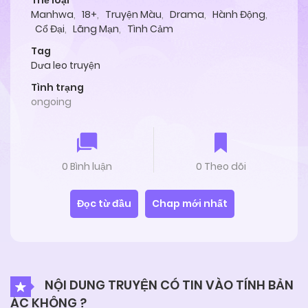
Thể loại
Manhwa
,
18+
,
Truyện Màu
,
Drama
,
Hành Động
,
Cổ Đại
,
Lãng Mạn
,
Tình Cảm
Tag
Dưa leo truyện
Tình trạng
ongoing
0 Bình luận
0 Theo dõi
Đọc từ đầu
Chap mới nhất
NỘI DUNG TRUYỆN CÓ TIN VÀO TÍNH BẢN
ÁC KHÔNG ?