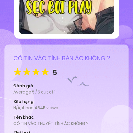
CÓ TIN VÀO TÍNH BẢN ÁC KHÔNG ?
5
Đánh giá
Average
5
/
5
out of
1
Xếp hạng
N/A, it has 4845 views
Tên khác
CÓ TIN VÀO THUYẾT TÍNH ÁC KHÔNG ?