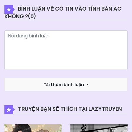
BÌNH LUẬN VỀ CÓ TIN VÀO TÍNH BẢN ÁC
KHÔNG ?(
0
)
04/06/2025
Chapter 41
04/06/2025
Chapter 40
04/06/2025
Chapter 39
04/06/2025
Chapter 38
Tải thêm bình luận
04/06/2025
Chapter 37
TRUYỆN BẠN SẼ THÍCH TẠI LAZYTRUYEN
04/06/2025
Chapter 36