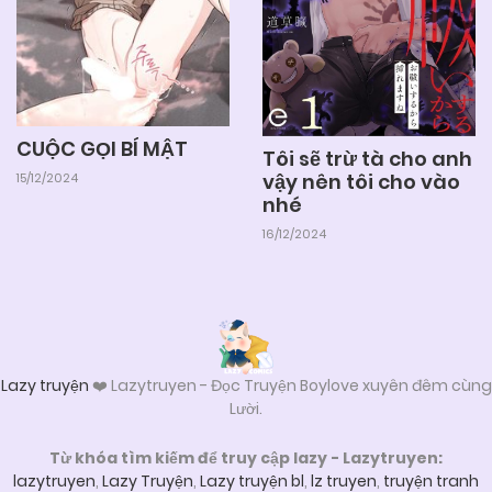
04/06/2025
Chapter 22
04/06/2025
Chapter 21
CUỘC GỌI BÍ MẬT
Tôi sẽ trừ tà cho anh
vậy nên tôi cho vào
15/12/2024
04/06/2025
Chapter 20
nhé
16/12/2024
04/06/2025
Chapter 19
04/06/2025
Chapter 18
Lazy truyện
❤️ Lazytruyen - Đọc Truyện Boylove xuyên đêm cùng
Lười.
04/06/2025
Chapter 17
Từ khóa tìm kiếm để truy cập lazy - Lazytruyen:
lazytruyen
,
Lazy Truyện
,
Lazy truyện bl
,
lz truyen
,
truyện tranh