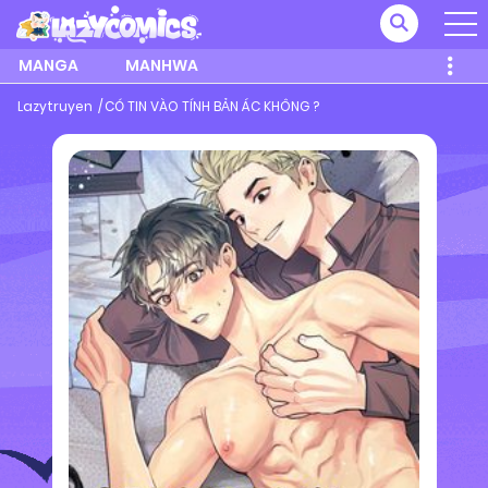
MANGA
MANHWA
Lazytruyen
CÓ TIN VÀO TÍNH BẢN ÁC KHÔNG ?