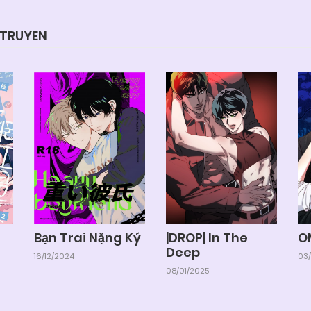
YTRUYEN
Bạn Trai Nặng Ký
|DROP| In The
O
Deep
16/12/2024
03
08/01/2025