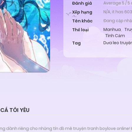
Average
5
/
5
Đánh giá
N/A, it has 60
Xếp hạng
Đang cập nhậ
Tên khác
Manhua
,
Tru
Thể loại
Tình Cảm
Dưa leo truyệ
Tag
CÁ TÔI YÊU
ng dành riêng cho những tín đồ mê truyện tranh boylove online!