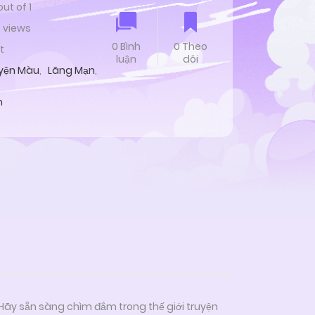
out of
1
3 views
0 Bình
0 Theo
t
luận
dõi
yện Màu
,
Lãng Mạn
,
n
 Hãy sẵn sàng chìm đắm trong thế giới truyện