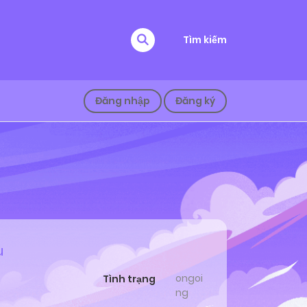
Tìm kiếm
Đăng nhập
Đăng ký
u
ongoi
Tình trạng
ng