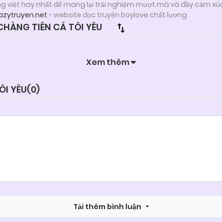
ng việt hay nhất để mang lại trải nghiệm mượt mà và đầy cảm xú
lazytruyen.net
- website đọc truyện boylove chất lượng
HÀNG TIÊN CÁ TÔI YÊU
Xem thêm
ÔI YÊU(
0
)
Tải thêm bình luận