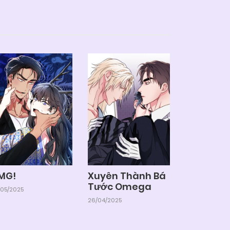
MG!
Xuyên Thành Bá
Tước Omega
/05/2025
26/04/2025