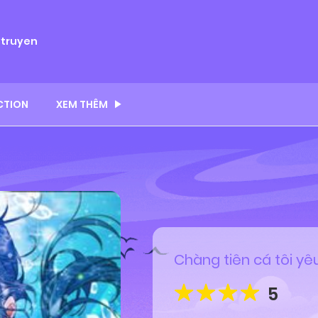
ytruyen
CTION
XEM THÊM
Chàng tiên cá tôi yê
5