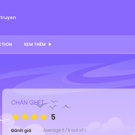
ytruyen
CTION
XEM THÊM
CHÁN GHÉT
5
Average
5
/
5
out of
1
Đánh giá