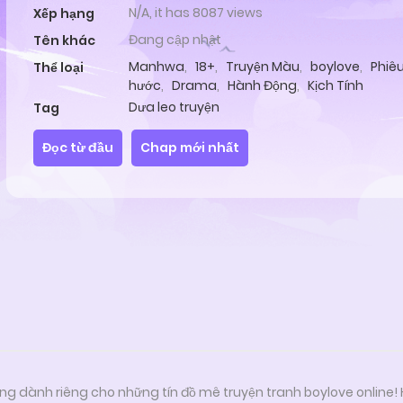
N/A, it has 8087 views
Xếp hạng
Đang cập nhật
Tên khác
Manhwa
,
18+
,
Truyện Màu
,
boylove
,
Phiê
Thể loại
hước
,
Drama
,
Hành Động
,
Kịch Tính
Dưa leo truyện
Tag
Đọc từ đầu
Chap mới nhất
ng dành riêng cho những tín đồ mê truyện tranh boylove online!