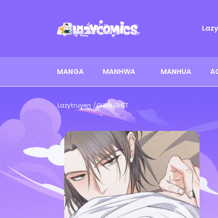
Laz
MANGA
MANHWA
MANHUA
A
Lazytruyen
CHÁN GHÉT