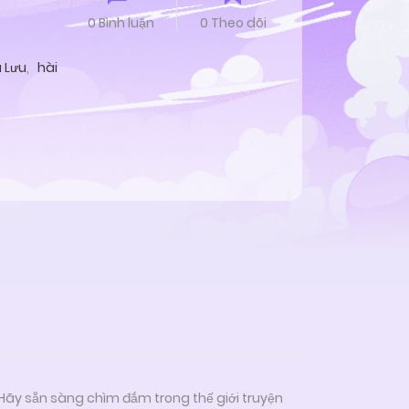
0 Bình luận
0 Theo dõi
u Lưu
,
hài
 Hãy sẵn sàng chìm đắm trong thế giới truyện