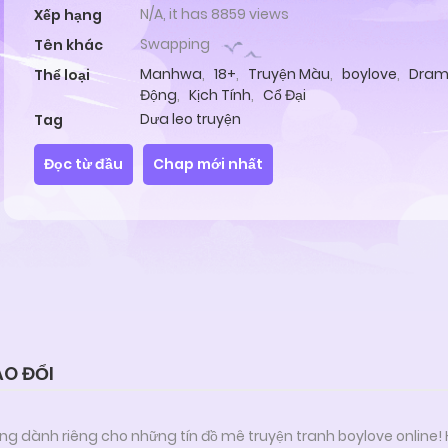
N/A, it has 8859 views
Xếp hạng
Swapping
Tên khác
Manhwa
,
18+
,
Truyện Màu
,
boylove
,
Dra
Thể loại
Động
,
Kịch Tính
,
Cổ Đại
Dưa leo truyện
Tag
Đọc từ đầu
Chap mới nhất
ÁO ĐỔI
ng dành riêng cho những tín đồ mê truyện tranh boylove online!