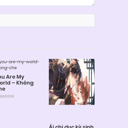
ou Are My
orld – Không
he
/06/2026
Ái chi dục kỳ sinh