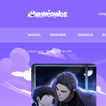
Laz
MANGA
MANHWA
MANHUA
A
Lazytruyen
(CBunu) Tráo Đổi