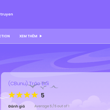
ytruyen
CTION
XEM THÊM
(CBunu) Tráo Đổi
5
Average
5
/
5
out of
1
Đánh giá