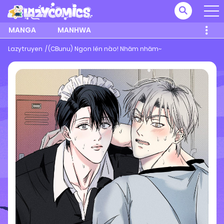
MANGA
MANHWA
Lazytruyen
(CBunu) Ngon lên nào! Nhăm nhăm~