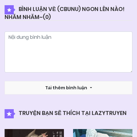
BÌNH LUẬN VỀ (CBUNU) NGON LÊN NÀO!
NHĂM NHĂM~(
0
)
04/06/2025
Chapter 3
04/06/2025
Chapter 2
04/06/2025
Chapter 1
Tải thêm bình luận
TRUYỆN BẠN SẼ THÍCH TẠI LAZYTRUYEN