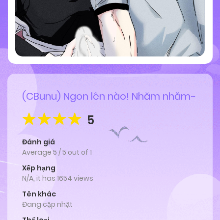
(CBunu) Ngon lên nào! Nhăm nhăm~
5
Đánh giá
Average
5
/
5
out of
1
Xếp hạng
N/A, it has 1654 views
Tên khác
Đang cập nhật