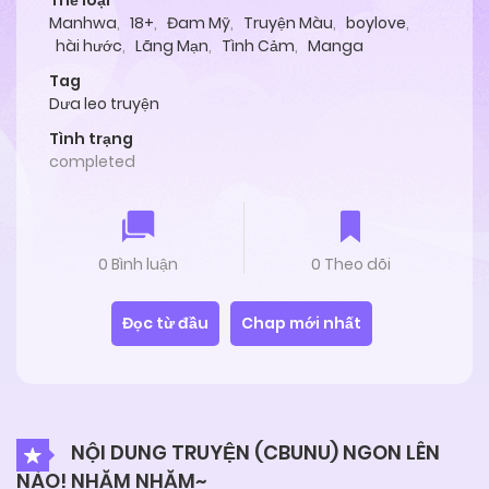
Thể loại
Manhwa
,
18+
,
Đam Mỹ
,
Truyện Màu
,
boylove
,
hài hước
,
Lãng Mạn
,
Tình Cảm
,
Manga
Tag
Dưa leo truyện
Tình trạng
completed
0 Bình luận
0 Theo dõi
Đọc từ đầu
Chap mới nhất
NỘI DUNG TRUYỆN (CBUNU) NGON LÊN
NÀO! NHĂM NHĂM~