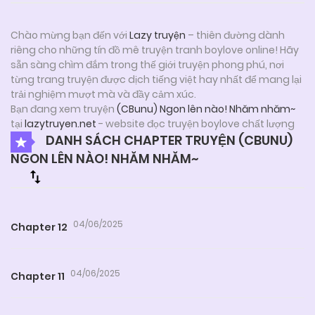
Chào mừng bạn đến với
Lazy truyện
– thiên đường dành
riêng cho những tín đồ mê truyện tranh boylove online! Hãy
sẵn sàng chìm đắm trong thế giới truyện phong phú, nơi
từng trang truyện được dịch tiếng việt hay nhất để mang lại
trải nghiệm mượt mà và đầy cảm xúc.
Bạn đang xem truyện
(CBunu) Ngon lên nào! Nhăm nhăm~
tại
lazytruyen.net
- website đọc truyện boylove chất lượng
DANH SÁCH CHAPTER TRUYỆN (CBUNU)
NGON LÊN NÀO! NHĂM NHĂM~
04/06/2025
Chapter 12
04/06/2025
Chapter 11