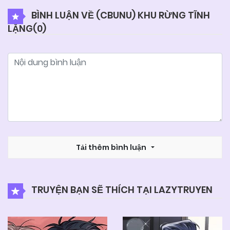
BÌNH LUẬN VỀ (CBUNU) KHU RỪNG TĨNH
LẶNG(
0
)
04/06/2025
Chapter 61
04/06/2025
Chapter 60
04/06/2025
Chapter 59
04/06/2025
Chapter 58
Tải thêm bình luận
04/06/2025
Chapter 57
TRUYỆN BẠN SẼ THÍCH TẠI LAZYTRUYEN
04/06/2025
Chapter 56