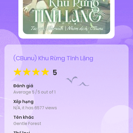
(CBunu) Khu Rừng Tĩnh Lặng
5
Đánh giá
Average
5
/
5
out of
1
Xếp hạng
N/A, it has 6577 views
Tên khác
Gentle Forest