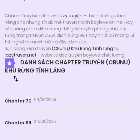
Chào mừng bạn đến với
Lazy truyện
– thiên đường dành
riêng cho những tín đồ mê truyện tranh boylove online! Hãy
sẵn sàng chìm đắm trong thế giới truyện phong phú, nơi
từng trang truyện được dịch tiếng việt hay nhất để mang lại
trải nghiệm mượt mà và đầy cảm xúc.
Bạn đang xem truyện
(CBunu) Khu Rừng Tĩnh Lặng
tại
lazytruyen.net
- website đọc truyện boylove chất lượng
DANH SÁCH CHAPTER TRUYỆN (CBUNU)
KHU RỪNG TĨNH LẶNG
04/06/2025
Chapter 70
04/06/2025
Chapter 69