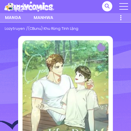
MANGA
MANHWA
Lazytruyen
(CBunu) Khu Rừng Tĩnh Lặng