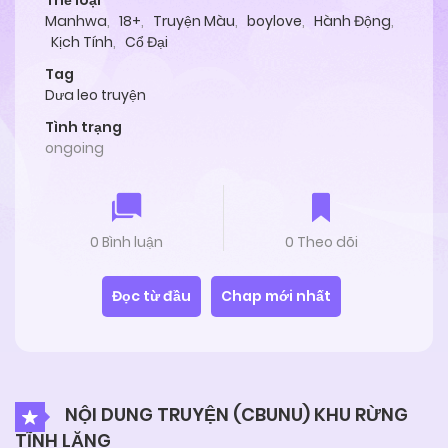
Thể loại
Manhwa
,
18+
,
Truyện Màu
,
boylove
,
Hành Động
,
Kịch Tính
,
Cổ Đại
Tag
Dưa leo truyện
Tình trạng
ongoing
0 Bình luận
0 Theo dõi
Đọc từ đầu
Chap mới nhất
NỘI DUNG TRUYỆN (CBUNU) KHU RỪNG
TĨNH LẶNG