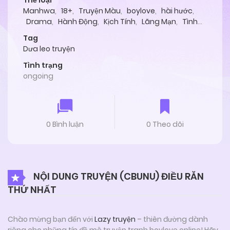
Thể loại
Manhwa
,
18+
,
Truyện Màu
,
boylove
,
hài hước
,
Drama
,
Hành Động
,
Kịch Tính
,
Lãng Mạn
,
Tình
Cảm
,
ABO
Tag
Dưa leo truyện
Tình trạng
ongoing
0 Bình luận
0 Theo dõi
NỘI DUNG TRUYỆN (CBUNU) ĐIỀU RĂN
THỨ NHẤT
Chào mừng bạn đến với
Lazy truyện
– thiên đường dành
riêng cho những tín đồ mê truyện tranh boylove online! Hãy