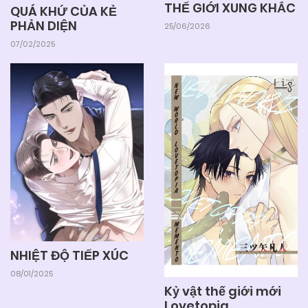
THẾ GIỚI XUNG KHẮC
QUÁ KHỨ CỦA KẺ
PHẢN DIỆN
25/06/2026
07/02/2025
NHIỆT ĐỘ TIẾP XÚC
08/01/2025
Kỷ vật thế giới mới
Lovetopia