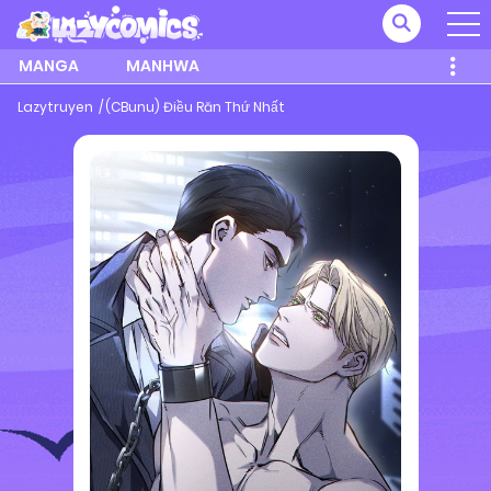
MANGA
MANHWA
Lazytruyen
(CBunu) Điều Răn Thứ Nhất