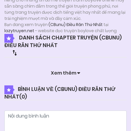
sẵn sàng chìm đắm trong thế giới truyện phong phú, nơi
từng trang truyện được dịch tiếng việt hay nhất để mang lại
trải nghiệm mượt mà và đầy cảm xúc.
Bạn đang xem truyện
(CBunu) Điều Răn Thứ Nhất
tại
lazytruyen.net
- website đọc truyện boylove chất lượng
DANH SÁCH CHAPTER TRUYỆN (CBUNU)
ĐIỀU RĂN THỨ NHẤT
Xem thêm
BÌNH LUẬN VỀ (CBUNU) ĐIỀU RĂN THỨ
NHẤT(
0
)