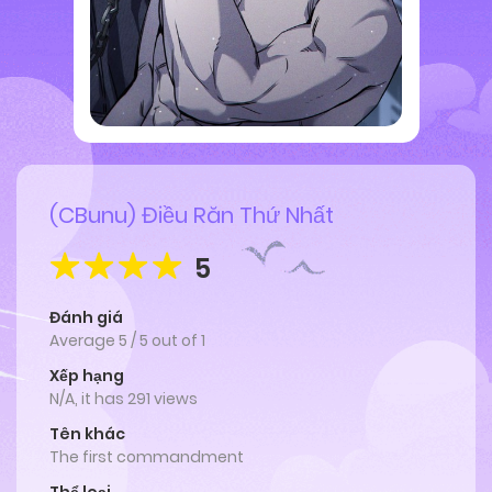
(CBunu) Điều Răn Thứ Nhất
5
Đánh giá
Average
5
/
5
out of
1
Xếp hạng
N/A, it has 291 views
Tên khác
The first commandment