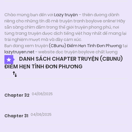
Chào mừng bạn đến với
Lazy truyện
– thiên đường dành
riêng cho những tín đồ mê truyện tranh boylove online! Hãy
sẵn sàng chìm đắm trong thế giới truyện phong phú, nơi
từng trang truyện được dịch tiếng việt hay nhất để mang lại
trải nghiệm mượt mà và đầy cảm xúc.
Bạn đang xem truyện
(CBunu) Điểm Hẹn Tình Đơn Phương
tại
lazytruyen.net
- website đọc truyện boylove chất lượng
DANH SÁCH CHAPTER TRUYỆN (CBUNU)
ĐIỂM HẸN TÌNH ĐƠN PHƯƠNG
04/06/2025
Chapter 32
04/06/2025
Chapter 31