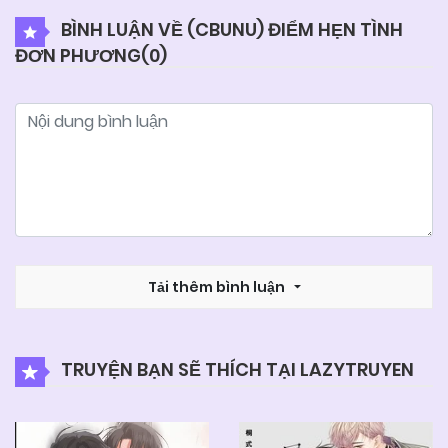
BÌNH LUẬN VỀ (CBUNU) ĐIỂM HẸN TÌNH
ĐƠN PHƯƠNG(
0
)
04/06/2025
Chapter 23
04/06/2025
Chapter 22
04/06/2025
Chapter 21
04/06/2025
Chapter 20
Tải thêm bình luận
04/06/2025
Chapter 19
TRUYỆN BẠN SẼ THÍCH TẠI LAZYTRUYEN
04/06/2025
Chapter 18