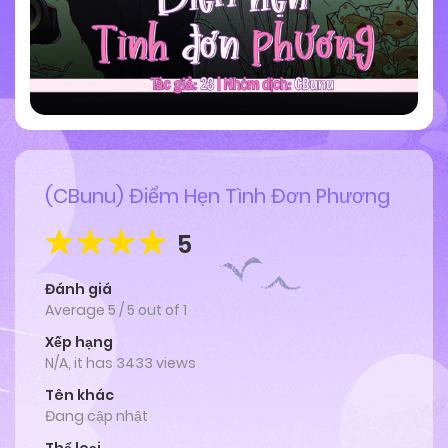
(CBunu) Điểm Hẹn Tình Đơn Phương
5
Đánh giá
Average
5
/
5
out of
1
Xếp hạng
N/A, it has 3433 views
Tên khác
Đang cập nhật