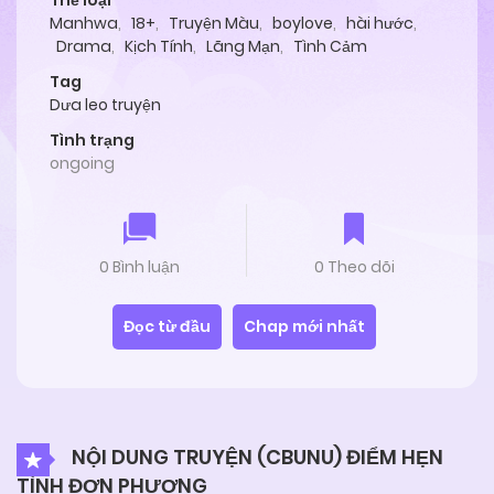
Thể loại
Manhwa
,
18+
,
Truyện Màu
,
boylove
,
hài hước
,
Drama
,
Kịch Tính
,
Lãng Mạn
,
Tình Cảm
Tag
Dưa leo truyện
Tình trạng
ongoing
0 Bình luận
0 Theo dõi
Đọc từ đầu
Chap mới nhất
NỘI DUNG TRUYỆN (CBUNU) ĐIỂM HẸN
TÌNH ĐƠN PHƯƠNG