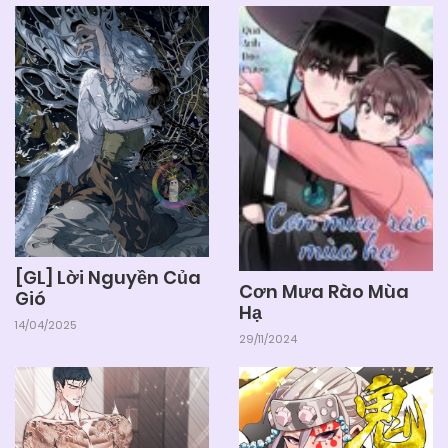
[GL] Lời Nguyền Của
Cơn Mưa Rào Mùa
Gió
Hạ
14/04/2025
29/11/2024