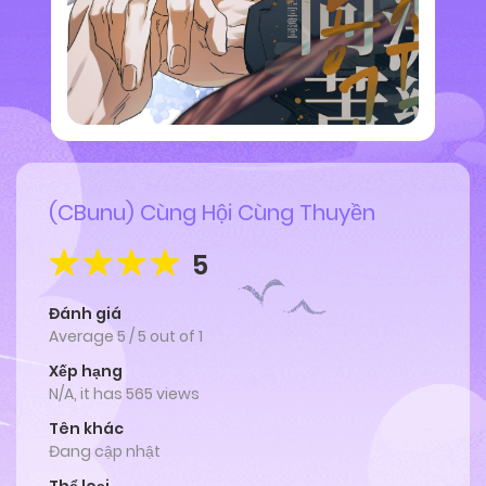
(CBunu) Cùng Hội Cùng Thuyền
5
Đánh giá
Average
5
/
5
out of
1
Xếp hạng
N/A, it has 565 views
Tên khác
Đang cập nhật