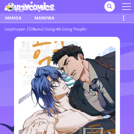
MANGA
MANHWA
Lazytruyen
(CBunu) Cùng Hội Cùng Thuyền