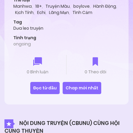
Thể loại
Manhwa
,
18+
,
Truyện Màu
,
boylove
,
Hành Động
,
Kịch Tính
,
Echi
,
Lãng Mạn
,
Tình Cảm
Tag
Dưa leo truyện
Tình trạng
ongoing
0 Bình luận
0 Theo dõi
Đọc từ đầu
Chap mới nhất
NỘI DUNG TRUYỆN (CBUNU) CÙNG HỘI
CÙNG THUYỀN