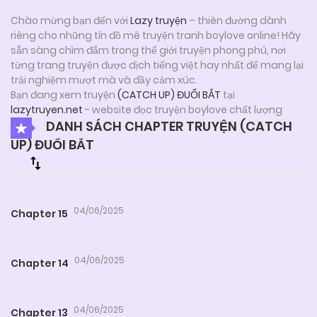
Chào mừng bạn đến với
Lazy truyện
– thiên đường dành
riêng cho những tín đồ mê truyện tranh boylove online! Hãy
sẵn sàng chìm đắm trong thế giới truyện phong phú, nơi
từng trang truyện được dịch tiếng việt hay nhất để mang lại
trải nghiệm mượt mà và đầy cảm xúc.
Bạn đang xem truyện
(CATCH UP) ĐUỔI BẮT
tại
lazytruyen.net
- website đọc truyện boylove chất lượng
DANH SÁCH CHAPTER TRUYỆN (CATCH
UP) ĐUỔI BẮT
04/06/2025
Chapter 15
04/06/2025
Chapter 14
04/06/2025
Chapter 13