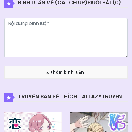
BÌNH LUẬN VỀ (CATCH UP) ĐUỔI BẮT(
0
)
04/06/2025
Chapter 6
04/06/2025
Chapter 5
04/06/2025
Chapter 4
04/06/2025
Tải thêm bình luận
Chapter 3
04/06/2025
Chapter 2
TRUYỆN BẠN SẼ THÍCH TẠI LAZYTRUYEN
04/06/2025
Chapter 1