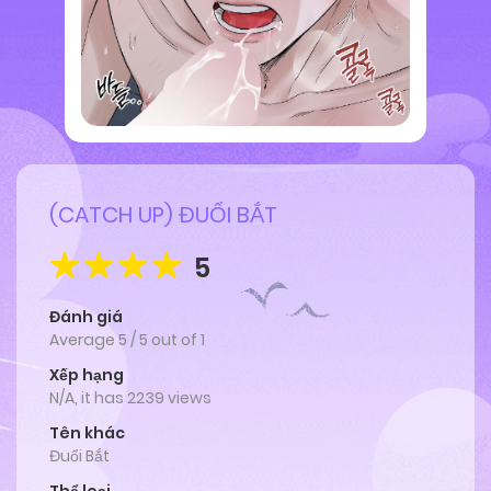
(CATCH UP) ĐUỔI BẮT
5
Đánh giá
Average
5
/
5
out of
1
Xếp hạng
N/A, it has 2239 views
Tên khác
Đuổi Bắt