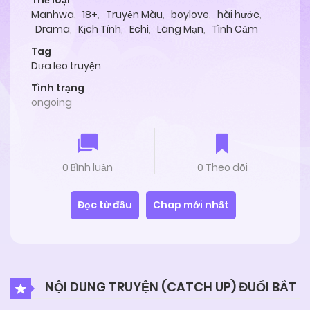
Thể loại
Manhwa
,
18+
,
Truyện Màu
,
boylove
,
hài hước
,
Drama
,
Kịch Tính
,
Echi
,
Lãng Mạn
,
Tình Cảm
Tag
Dưa leo truyện
Tình trạng
ongoing
0 Bình luận
0 Theo dõi
Đọc từ đầu
Chap mới nhất
NỘI DUNG TRUYỆN (CATCH UP) ĐUỔI BẮT