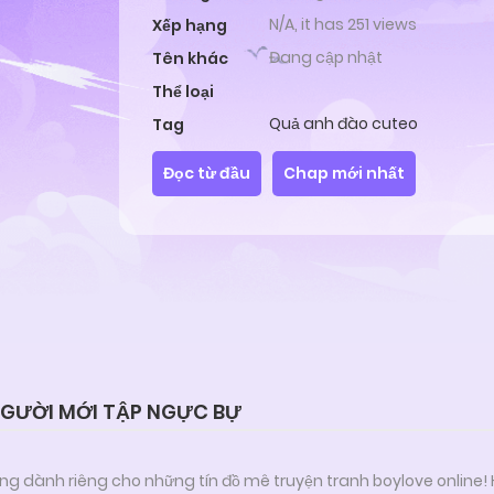
N/A, it has 251 views
Xếp hạng
Đang cập nhật
Tên khác
Thể loại
Quả anh đào cuteo
Tag
Đọc từ đầu
Chap mới nhất
GƯỜI MỚI TẬP NGỰC BỰ
ng dành riêng cho những tín đồ mê truyện tranh boylove online!