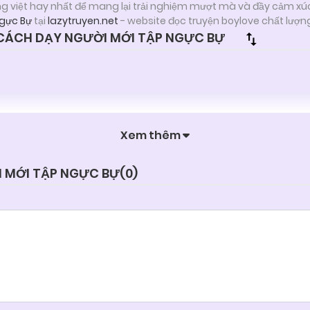
ng việt hay nhất để mang lại trải nghiệm mượt mà và đầy cảm xú
Ngực Bự
tại
lazytruyen.net
- website đọc truyện boylove chất lượn
CÁCH DẠY NGƯỜI MỚI TẬP NGỰC BỰ
Xem thêm
I MỚI TẬP NGỰC BỰ(
0
)