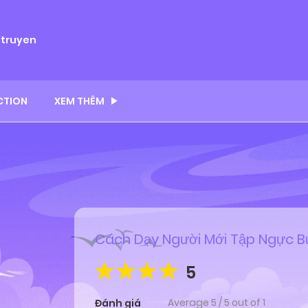
ytruyen
CTION
XEM THÊM
Cách Dạy Người Mới Tập Ngực B
5
Average
5
/
5
out of
1
Đánh giá