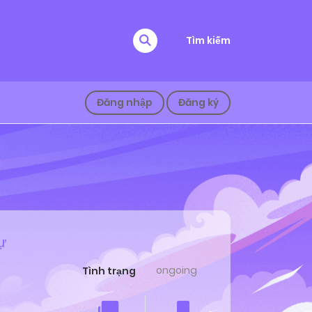
Tìm kiếm
Đăng nhập
Đăng ký
ự
ongoing
Tình trạng