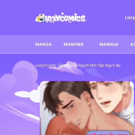
Laz
MANGA
MANHWA
MANHUA
A
Lazytruyen
Cách Dạy Người Mới Tập Ngực Bự