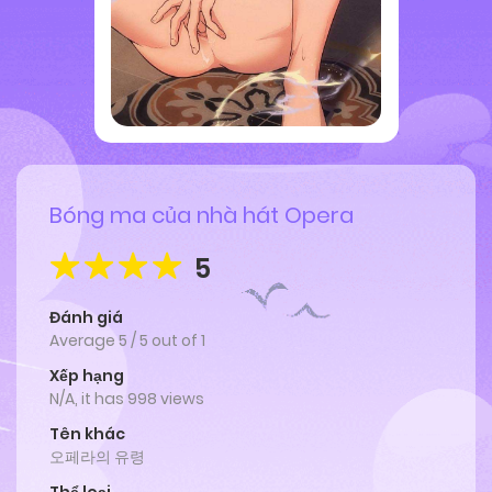
Bóng ma của nhà hát Opera
5
Đánh giá
Average
5
/
5
out of
1
Xếp hạng
N/A, it has 998 views
Tên khác
오페라의 유령