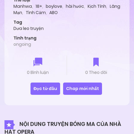
Thể loại
Manhwa
,
18+
,
boylove
,
hài hước
,
Kịch Tính
,
Lãng
Mạn
,
Tình Cảm
,
ABO
Tag
Dưa leo truyện
Tình trạng
ongoing
0 Bình luận
0 Theo dõi
Đọc từ đầu
Chap mới nhất
NỘI DUNG TRUYỆN BÓNG MA CỦA NHÀ
HÁT OPERA