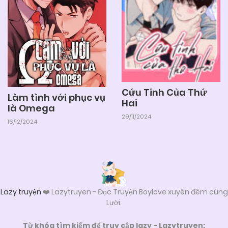
Cứu Tinh Của Thứ
Làm tình với phục vụ
Hai
là Omega
29/11/2024
16/12/2024
Lazy truyện
❤️ Lazytruyen - Đọc Truyện Boylove xuyên đêm cùng
Lười.
Từ khóa tìm kiếm để truy cập lazy - Lazytruyen: