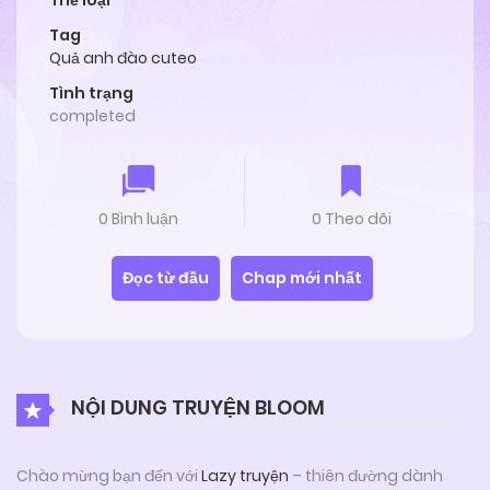
Thể loại
Tag
Quả anh đào cuteo
Tình trạng
completed
0 Bình luận
0 Theo dõi
Đọc từ đầu
Chap mới nhất
NỘI DUNG TRUYỆN BLOOM
Chào mừng bạn đến với
Lazy truyện
– thiên đường dành