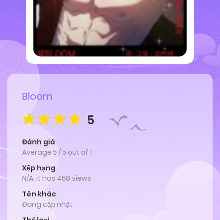
Bloom
5
Đánh giá
Average
5
/
5
out of
1
Xếp hạng
N/A, it has 458 views
Tên khác
Đang cập nhật