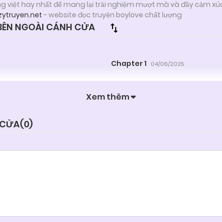
ng việt hay nhất để mang lại trải nghiệm mượt mà và đầy cảm xú
zytruyen.net
- website đọc truyện boylove chất lượng
BÊN NGOÀI CÁNH CỬA
Chapter 1
04/06/2025
Xem thêm
 CỬA(
0
)