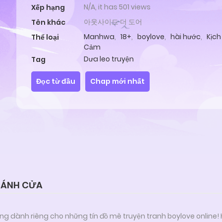
N/A, it has 501 views
Xếp hạng
아웃사이드 더 도어
Tên khác
Manhwa
,
18+
,
boylove
,
hài hước
,
Kịch
Thể loại
Cảm
Dưa leo truyện
Tag
Đọc từ đầu
Chap mới nhất
CÁNH CỬA
ng dành riêng cho những tín đồ mê truyện tranh boylove online!