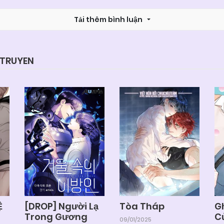
Tải thêm bình luận
YTRUYEN
Ệ
[DROP] Người Lạ
Tòa Tháp
G
Trong Gương
C
09/01/2025