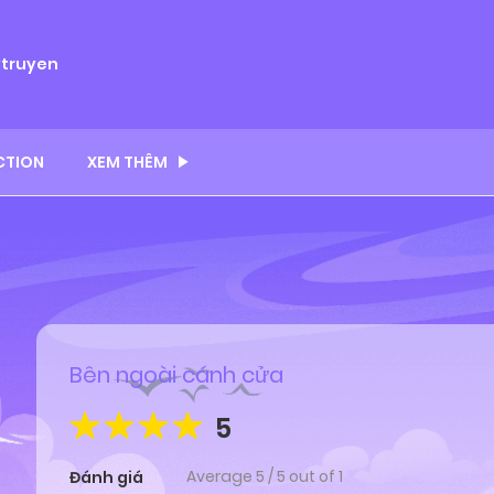
ytruyen
CTION
XEM THÊM
Bên ngoài cánh cửa
5
Average
5
/
5
out of
1
Đánh giá