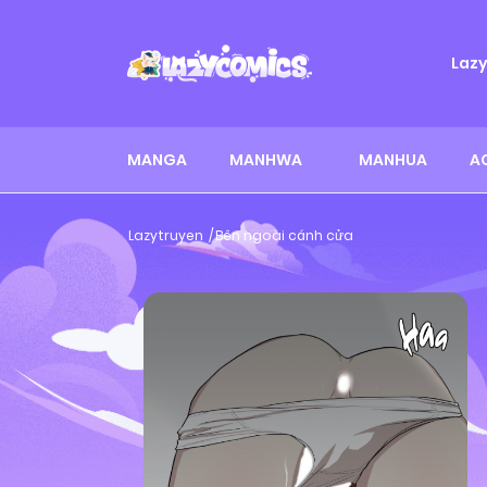
Laz
MANGA
MANHWA
MANHUA
A
Lazytruyen
Bên ngoài cánh cửa