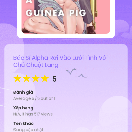
Bác Sĩ Alpha Rơi Vào Lưới Tình Với
Chú Chuột Lang
5
Đánh giá
Average
5
/
5
out of
1
Xếp hạng
N/A, it has 517 views
Tên khác
Đang cập nhật