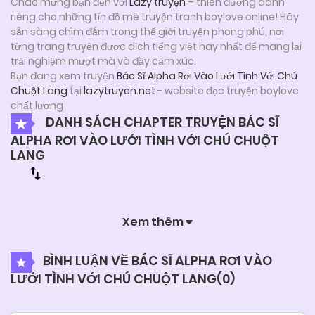
Chào mừng bạn đến với
Lazy truyện
– thiên đường dành
riêng cho những tín đồ mê truyện tranh boylove online! Hãy
sẵn sàng chìm đắm trong thế giới truyện phong phú, nơi
từng trang truyện được dịch tiếng việt hay nhất để mang lại
trải nghiệm mượt mà và đầy cảm xúc.
Bạn đang xem truyện
Bác Sĩ Alpha Rơi Vào Lưới Tình Với Chú
Chuột Lang
tại
lazytruyen.net
- website đọc truyện boylove
chất lượng
DANH SÁCH CHAPTER TRUYỆN BÁC SĨ
ALPHA RƠI VÀO LƯỚI TÌNH VỚI CHÚ CHUỘT
LANG
Xem thêm
BÌNH LUẬN VỀ BÁC SĨ ALPHA RƠI VÀO
LƯỚI TÌNH VỚI CHÚ CHUỘT LANG(
0
)