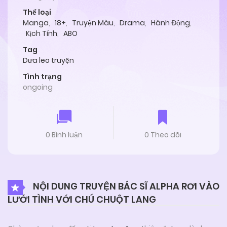
Thể loại
Manga
,
18+
,
Truyện Màu
,
Drama
,
Hành Động
,
Kịch Tính
,
ABO
Tag
Dưa leo truyện
Tình trạng
ongoing
0 Bình luận
0 Theo dõi
NỘI DUNG TRUYỆN BÁC SĨ ALPHA RƠI VÀO
LƯỚI TÌNH VỚI CHÚ CHUỘT LANG