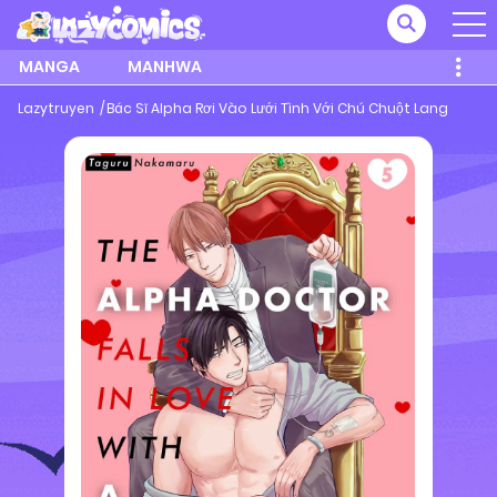
MANGA
MANHWA
Lazytruyen
Bác Sĩ Alpha Rơi Vào Lưới Tình Với Chú Chuột Lang