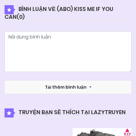
BÌNH LUẬN VỀ (ABO) KISS ME IF YOU
CAN(
0
)
04/06/2025
Chapter 11
04/06/2025
Chapter 10
04/06/2025
Chapter 9
04/06/2025
Chapter 8
Tải thêm bình luận
04/06/2025
Chapter 7
TRUYỆN BẠN SẼ THÍCH TẠI LAZYTRUYEN
04/06/2025
Chapter 6