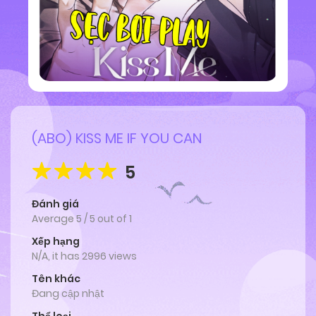
(ABO) KISS ME IF YOU CAN
5
Đánh giá
Average
5
/
5
out of
1
Xếp hạng
N/A, it has 2996 views
Tên khác
Đang cập nhật