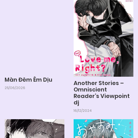
04/06/2025
Chapter 5
04/06/2025
Chapter 4
04/06/2025
Chapter 3
04/06/2025
Chapter 2
Màn Đêm Êm Dịu
Another Stories –
25/06/2026
Omniscient
04/06/2025
Chapter 1
Reader’s Viewpoint
dj
16/12/2024