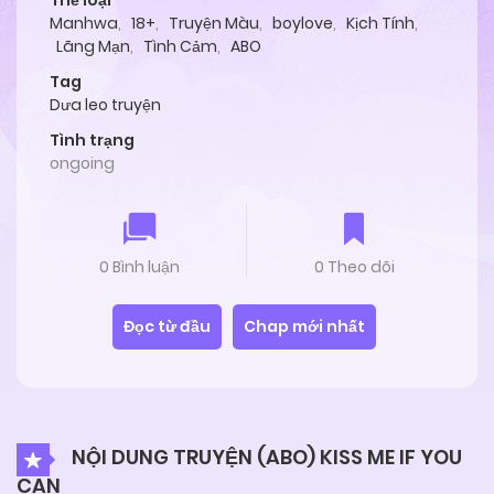
Thể loại
Manhwa
,
18+
,
Truyện Màu
,
boylove
,
Kịch Tính
,
Lãng Mạn
,
Tình Cảm
,
ABO
Tag
Dưa leo truyện
Tình trạng
ongoing
0 Bình luận
0 Theo dõi
Đọc từ đầu
Chap mới nhất
NỘI DUNG TRUYỆN (ABO) KISS ME IF YOU
CAN