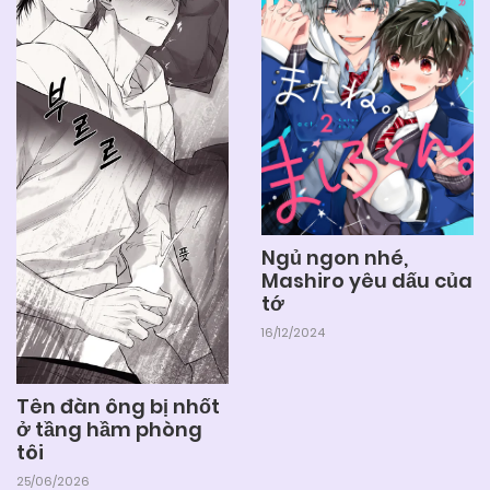
Ngủ ngon nhé,
Mashiro yêu dấu của
tớ
16/12/2024
Tên đàn ông bị nhốt
ở tầng hầm phòng
tôi
25/06/2026