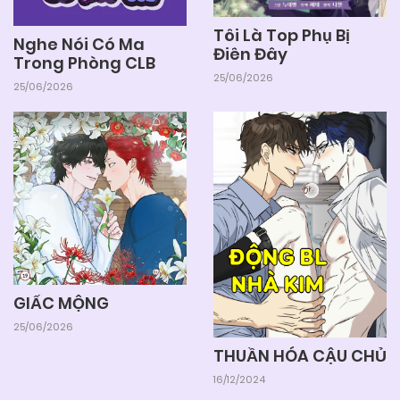
Tôi Là Top Phụ Bị
Nghe Nói Có Ma
Điên Đây
Trong Phòng CLB
25/06/2026
25/06/2026
GIẤC MỘNG
25/06/2026
THUẦN HÓA CẬU CHỦ
16/12/2024