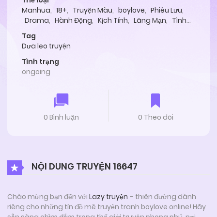
Thể loại
Manhua
,
18+
,
Truyện Màu
,
boylove
,
Phiêu Lưu
,
Drama
,
Hành Động
,
Kịch Tính
,
Lãng Mạn
,
Tình
Cảm
Tag
Dưa leo truyện
Tình trạng
ongoing
0 Bình luận
0 Theo dõi
NỘI DUNG TRUYỆN 16647
Chào mừng bạn đến với
Lazy truyện
– thiên đường dành
riêng cho những tín đồ mê truyện tranh boylove online! Hãy
sẵn sàng chìm đắm trong thế giới truyện phong phú, nơi