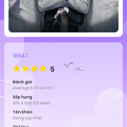
16647
5
Đánh giá
Average
5
/
5
out of
1
Xếp hạng
N/A, it has 1121 views
Tên khác
Đang cập nhật