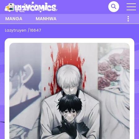
MANGA
MANHWA
Lazytruyen
16647