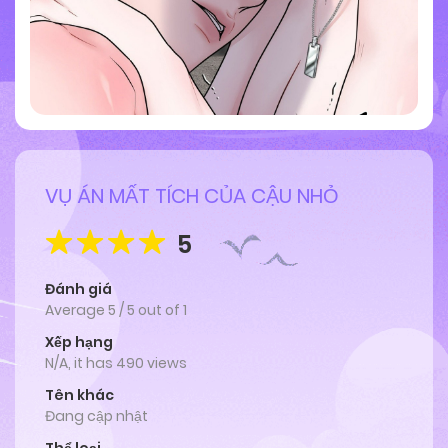
VỤ ÁN MẤT TÍCH CỦA CẬU NHỎ
5
Đánh giá
Average
5
/
5
out of
1
Xếp hạng
N/A, it has 490 views
Tên khác
Đang cập nhật