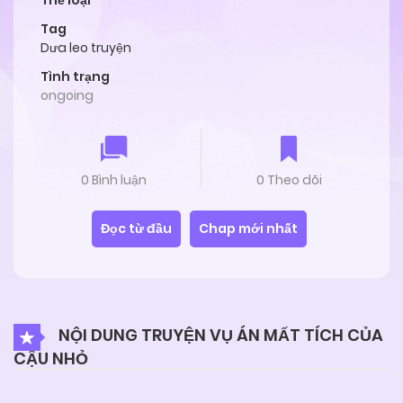
Thể loại
Tag
Dưa leo truyện
Tình trạng
ongoing
0 Bình luận
0 Theo dõi
Đọc từ đầu
Chap mới nhất
NỘI DUNG TRUYỆN VỤ ÁN MẤT TÍCH CỦA
CẬU NHỎ