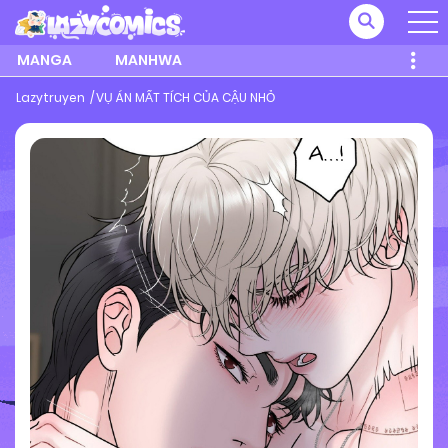
MANGA
MANHWA
Lazytruyen
VỤ ÁN MẤT TÍCH CỦA CẬU NHỎ