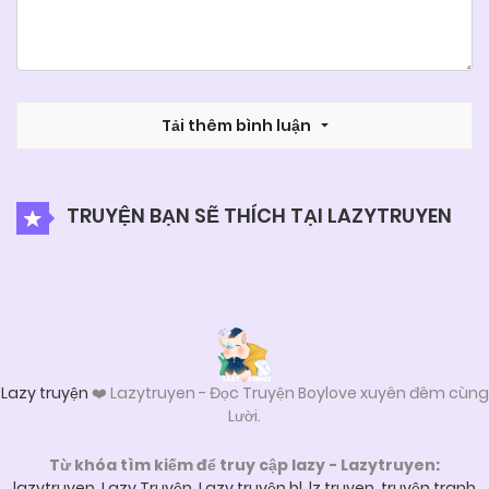
Tải thêm bình luận
TRUYỆN BẠN SẼ THÍCH TẠI LAZYTRUYEN
Lazy truyện
❤️ Lazytruyen - Đọc Truyện Boylove xuyên đêm cùng
Lười.
Từ khóa tìm kiếm để truy cập lazy - Lazytruyen:
lazytruyen
,
Lazy Truyện
,
Lazy truyện bl
,
lz truyen
,
truyện tranh