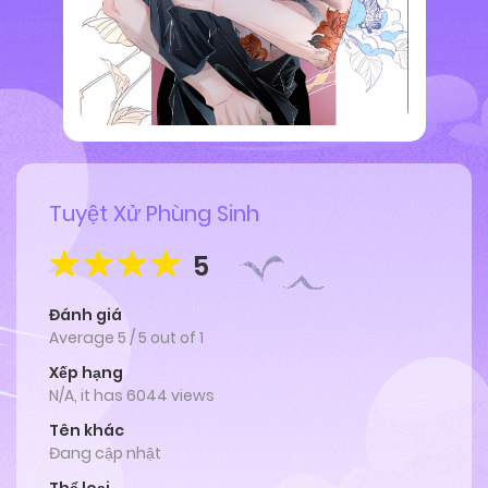
Tuyệt Xử Phùng Sinh
5
Đánh giá
Average
5
/
5
out of
1
Xếp hạng
N/A, it has 6044 views
Tên khác
Đang cập nhật