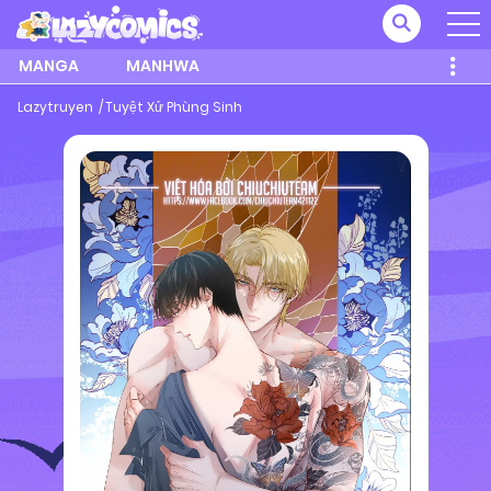
MANGA
MANHWA
Lazytruyen
Tuyệt Xử Phùng Sinh